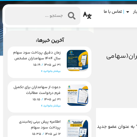
ار
تماس با ما
آخرین خبرها:
زمان دقیق پرداخت سود سهام
ران(سهامی
سال 1404 سهامداران مشخص
شد
31 تیر 1405
15:19
بیشتر بخوانید »
دعوت از سهامداران برای تکمیل
فرم درخواست مطالبات
31 تیر 1405
15:15
بیشتر بخوانید »
اطلاعیه پیش بینی زمانبندی
1 جناب آقای “دکتر حامد ملک زاده” به عنوان عضو جدید هیئت مدیره شرکت صنعتی ومعدنی
پرداخت سود سهام
12 تیر 1405
15:35