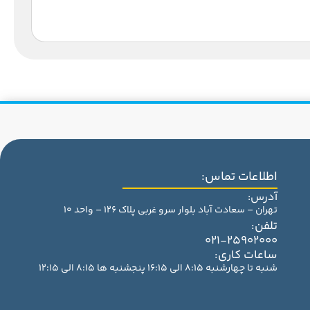
اطلاعات تماس:
آدرس:
تهران – سعادت آباد بلوار سرو غربی پلاک 126 – واحد 10
تلفن:
021-25902000
ساعات کاری:
شنبه تا چهارشنبه 8:15 الی 16:15 پنجشنبه ها 8:15 الی 12:15