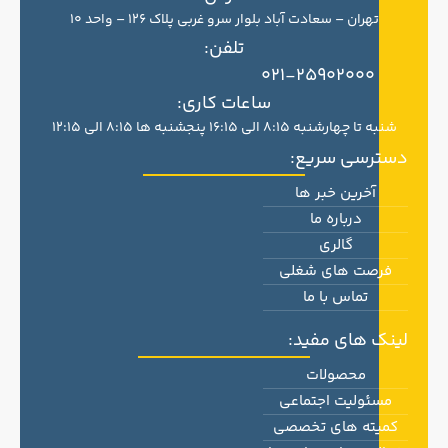
تهران – سعادت آباد بلوار سرو غربی پلاک 126 – واحد 10
تلفن:
021-25902000
ساعات کاری:
شنبه تا چهارشنبه 8:15 الی 16:15 پنجشنبه ها 8:15 الی 12:15
دسترسی سریع:
آخرین خبر ها
درباره ما
گالری
فرصت های شغلی
تماس با ما
لینک های مفید:
محصولات
مسئولیت اجتماعی
کمیته های تخصصی