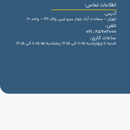
اطلاعات تماس:
آدرس:
تهران – سعادت آباد بلوار سرو غربی پلاک 126 – واحد 10
تلفن:
021-25902000
ساعات کاری:
شنبه تا چهارشنبه 8:15 الی 16:15 پنجشنبه ها 8:15 الی 12:15