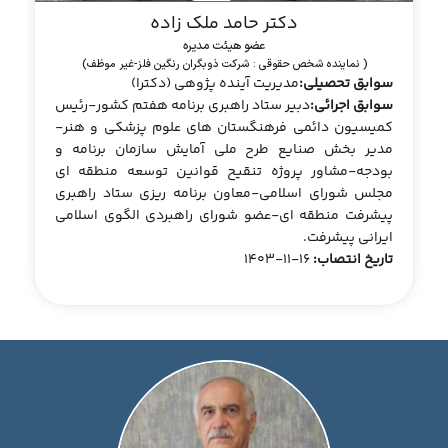
دکتر حامد ملک زاده
عضو هیئت مدیره
( نماینده شخص حقوقی : شرکت ذوبگران رنگین فلز-غیر موظف)
سوابق تحصیلی:
مدیریت آینده پژوهی (دکترا)
سوابق اجرائی:
دبیر ستاد راهبری برنامه هفتم کشور-رئیس
کمیسیون دائمی فرهنگستان های علوم پزشکی و هنر-
مدیر بخش صنایع طرح ملی آمایش سازمان برنامه و
بودجه-مشاور پروژه تنقیح قوانین توسعه منطقه ای
مجلس شورای اسلامی-معاون برنامه ریزی ستاد راهبری
پیشرفت منطقه ای-عضو شورای راهبردی الگوی اسلامی
ایرانی پیشرفت.
تاریخ انتصاب:
16-11-1403