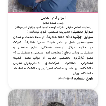
ایرج تاج الدین
رییس هیئت مدیره
( نماینده شخص حقوقی : شرکت توسعه تجارت امید ایرانیان-غیر موظف)
سوابق تحصیلی:
مدیریت صنعتی (فوق لیسانس)
سوابق اجرائی:
قائم مقام هلدینگ توسعه صنعت و معدن
مفید-مدیر عامل و عضو هیئت مدیره هلدینگ شرکت
پومیدکو-مدیرکل توسعه همکاری ‌های صنعتی و
تحقیقاتی وزارت دفاع ( معاونت امور صنعتی و تحقیقاتی )-
عضو کارگروه تخصصی حمایت از تولید-عضو کمیته
تشخیص صلاحیت شرکت‌های دانش‌بنیان-مدرس
دانشگاه‌های علم و صنعت، امیرکبیر و دانشکده اقتصاد
دانشگاه تهران.
تاریخ انتصاب:
16-11-1403