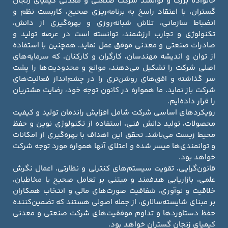
خانواده بزرگ و توانمند شرکت صنعتی و معدنی کیمیای زنجان
گستران، با اعتقاد راسخ به برنامه‌ریزی صحیح، کاربست نظم و
انضباط سازمانی، تلاش شبانه‌روزی و بهره‌گیری از دانش،
تکنولوژی و تجارب ارزشمند، توانسته است در عرصه تولید و
صادرات صنعتی و معدنی موفق عمل نماید. همچنین با استفاده
از توان و اندیشه مهندسان، کارگران و کارکنان، که سرمایه‌های
اصلی شرکت را تشکیل می‌دهند، موانع و محدودیت‌ها را پشت
سر گذاشته و افق‌های روشن‌تری را در چشم‌انداز فعالیت‌های
شرکت باز نماید. ما همواره در کانون توجه خود، رضایت مشتریان
را قرار داده‌ایم.
رویکردهای اساسی شرکت شامل افزایش راندمان تولید و کیفیت
محصولات، تولید دانش فنی، استفاده از تکنولوژی نوین و حفظ
محیط زیست می‌باشد. تحقق این اهداف با بهره‌گیری از امکانات
و توانمندی‌ها میسر شده و اعتلای آنها همواره مورد توجه شرکت
خواهد بود.
قانون‌گرایی، تقویت سیستم‌های کنترلی و نظارتی، اعمال نگرش
علمی، بازاریابی هدفمند و مبتنی بر تعامل صحیح با مخاطبان،
خلاقیت و نوآوری، شفافیت صورت‌های مالی و انتخاب همکاران
بر مبنای شایسته‌سالاری، از جمله اصولی هستند که تضمین‌کننده
حفظ دستاوردها و تداوم موفقیت‌های شرکت صنعتی و معدنی
کیمیای زنجان گستران خواهد بود.