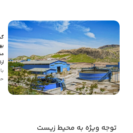
گس
به
مش
ار
با
حف
توجه ویژه به محیط زیست