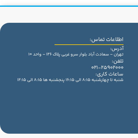
اطلاعات تماس:
آدرس:
تهران – سعادت آباد بلوار سرو غربی پلاک 126 – واحد 10
تلفن:
021-25902000
ساعات کاری:
شنبه تا چهارشنبه 8:15 الی 16:15 پنجشنبه ها 8:15 الی 12:15