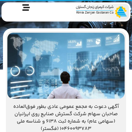
شرکت کیمیای زنجان گستران
Kimia Zanjan Gostaran Co
آگهی دعوت به مجمع عمومی عادی بطور فوق‌العاده
صاحبان سهام شرکت گسترش صنایع روی ایرانیان
(سهامی عام) به شماره ثبت 6138 و شناسه ملی
10460093783 (فگستر)