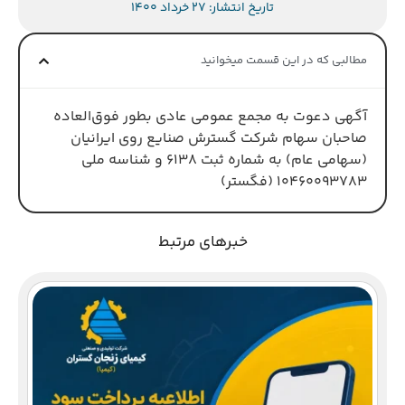
تاریخ انتشار: 27 خرداد 1400
مطالبی که در این قسمت میخوانید
آگهی دعوت به مجمع عمومی عادی بطور فوق‌العاده
صاحبان سهام شرکت گسترش صنایع روی ایرانیان
(سهامی عام) به شماره ثبت 6138 و شناسه ملی
10460093783 (فگستر)
خبرهای مرتبط