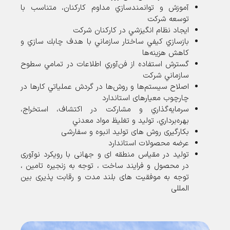
آموزش و توانمندسازي مداوم كاركنان، متناسب با
توسعه شركت
ايجاد نظام انگيزشي در کارکنان شرکت
بازسازي كيفي ساختار سازماني با هدف چابك سازي و
كاهش هزينه‌ها
گسترش استفاده از فن‌آوري اطلاعات در تمامي سطوح
سازماني شرکت
اصلاح سيستم‌ها و روش‌ها در گردش عملياتي كارها در
چارچوب معیارهای استاندارد
سرمايه‌گذاري و مشاركت در اكتشاف، استخراج،
بهره‌برداري، توليد و تغليظ مواد معدني
بکارگیری روش های تولید انبوه و سفارشی
عرضه محصولات استاندارد
تولید در مقیاس منطقه ای و جهانی با رویکرد نوآوری
در محصول و فرایند ساخت ، توجه به زنجیره تامین ،
توجه به موفقیت های بلند مدت و رقابت پذیری بین
المللی