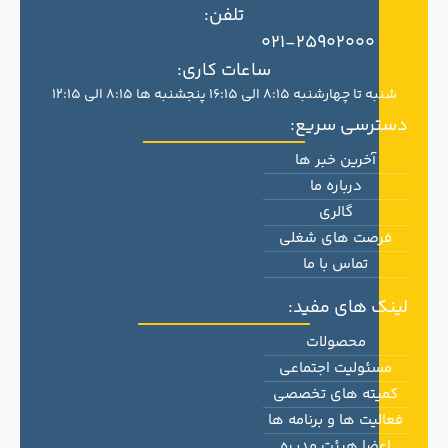
تلفن:
021-25902000
ساعات کاری:
شنبه تا چهارشنبه 8:15 الی 16:15 پنجشنبه ها 8:15 الی 12:15
دسترسی سریع:
آخرین خبر ها
درباره ما
گالری
فرصت های شغلی
تماس با ما
لینک های مفید:
محصولات
مسئولیت اجتماعی
کمیته های تخصصی
فعالیت ها و برنامه ها
اعضا هیئت مدیره