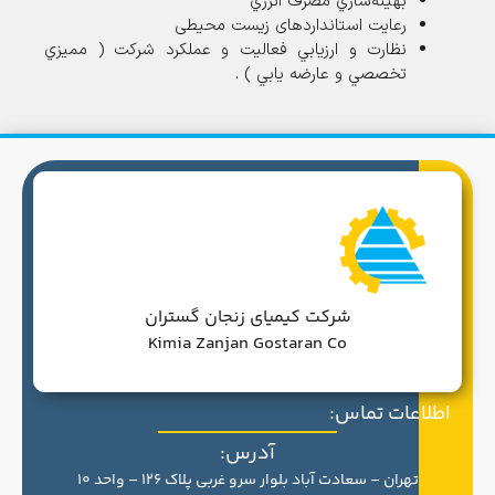
بهينه‌سازي مصرف انرژي
رعایت استانداردهای زیست محیطی
نظارت و ارزيابي فعاليت و عملكرد شركت ( مميزي
تخصصي و عارضه ‌يابي ) .
شرکت کیمیای زنجان گستران
Kimia Zanjan Gostaran Co
اطلاعات تماس:
آدرس:
تهران – سعادت آباد بلوار سرو غربی پلاک 126 – واحد 10