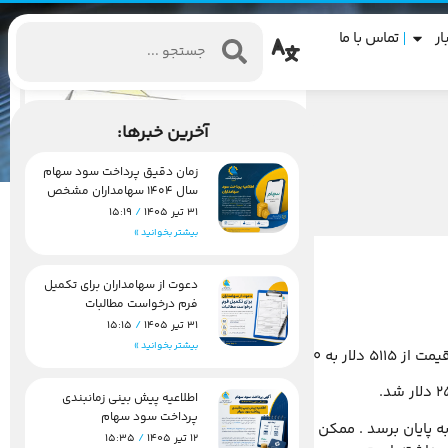
ار
تماس با ما
آخرین خبرها:
زمان دقیق پرداخت سود سهام
سال 1404 سهامداران مشخص
شد
31 تیر 1405
15:19
بیشتر بخوانید »
دعوت از سهامداران برای تکمیل
فرم درخواست مطالبات
31 تیر 1405
15:15
بیشتر بخوانید »
اطلاعیه پیش بینی زمانبندی
پرداخت سود سهام
 پایان برسد . ممکن است برخی فلزات اندکی از راه رفته را بازگردند
12 تیر 1405
15:35