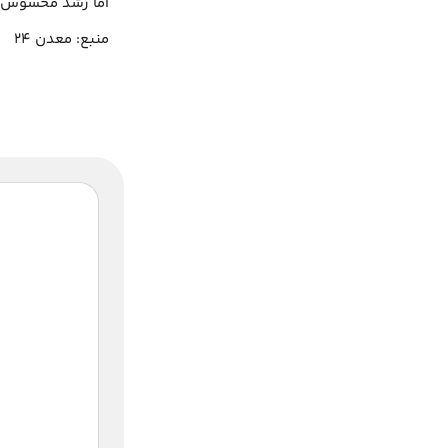
اما رشد محسوس قی
منبع: معدن 24