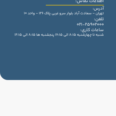
اطلاعات تماس:
آدرس:
تهران – سعادت آباد بلوار سرو غربی پلاک 126 – واحد 10
تلفن:
021-25902000
ساعات کاری:
شنبه تا چهارشنبه 8:15 الی 16:15 پنجشنبه ها 8:15 الی 12:15