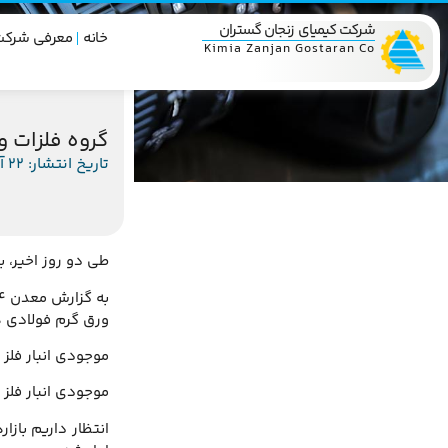
شرکت کیمیای زنجان گستران
خانه
معرفی شرکت
Kimia Zanjan Gostaran Co
گروه فلزات و
تاریخ انتشار: 22 آبان 1395
طی دو روز اخیر، 
به گزارش معدن 24، قیمت سنگ آهن 8.8 درصد افزایش یافت.
ورق گرم فولادی هم 4 دهم درصد ر
موجودی انبار فلز مس از 360 هزار تن به یکباره به 282 هزار تن کاهش یافت و برای همین قی
موجودی انبار فلز روی در لندن هم به 448 هز
انتظار داریم بازا