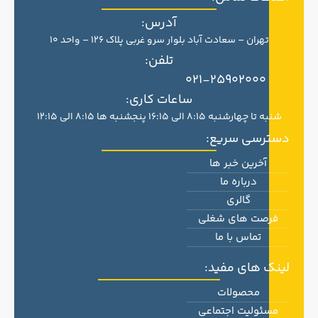
آدرس:
تهران – سعادت آباد بلوار سرو غربی پلاک 126 – واحد 10
تلفن:
021-25902000
ساعات کاری:
شنبه تا چهارشنبه 8:15 الی 16:15 پنجشنبه ها 8:15 الی 12:15
دسترسی سریع:
آخرین خبر ها
درباره ما
گالری
فرصت های شغلی
تماس با ما
لینک های مفید:
محصولات
مسئولیت اجتماعی