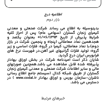
مطالبی که در این قسمت میخوانید
اطلاعیه درج
بازار دوم
بدینوسیله به اطلاع می رساند
شرکت صنعتی و معدنی
کیمیای زنجان گستران
(سهامی عام) پس از احراز کلیه
شرایط پذیرش از تاریخ 01/06/1394 بعنوان یکصد و
هجدهمین نماد معاملاتی (پنجاه و پنجمین شرکت در بازار
دوم)،با نماد معاملاتی: کیمیا در گروه: فلزات اساسی و زیر
گروه: تولید فلزات گرانبهای غیر آهن،در فهرست نرخ های
فرابورس ایران درج گردید.
شایان ذکر است امیدنامه شرکت در بخش اوراق بهادار
پذیرفته شده قابل مشاهده می باشد.همچنین صورتهای
مالی و سایر اطلاعات
شرکت صنعتی و معدنی کیمیای زنجان
گستران
از طریق شبکه کدال (سیستم جامع اطلاع رسانی
ناشران-سازمان بورس و اوراق بهادار www.codal.ir ) در
دسترس می باشد.
خبرهای مرتبط