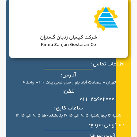
شرکت کیمیای زنجان گستران
Kimia Zanjan Gostaran Co
اطلاعات تماس:
آدرس:
تهران – سعادت آباد بلوار سرو غربی پلاک 126 – واحد 10
تلفن:
021-25902000
ساعات کاری:
شنبه تا چهارشنبه 8:15 الی 16:15 پنجشنبه ها 8:15 الی 12:15
دسترسی سریع:
آخرین خبر ها