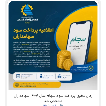
دع
زمان دقیق پرداخت سود سهام سال 1404 سهامداران
مشخص شد
31 تیر 1405