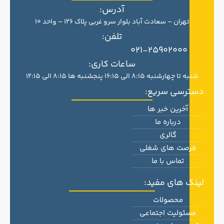
آدرس:
تهران – سعادت آباد بلوار سرو غربی پلاک 126 – واحد 10
تلفن:
021-25902000
ساعات کاری:
شنبه تا چهارشنبه 8:15 الی 16:15 پنجشنبه ها 8:15 الی 12:15
دسترسی سریع:
آخرین خبر ها
درباره ما
گالری
فرصت های شغلی
تماس با ما
لینک های مفید:
محصولات
مسئولیت اجتماعی