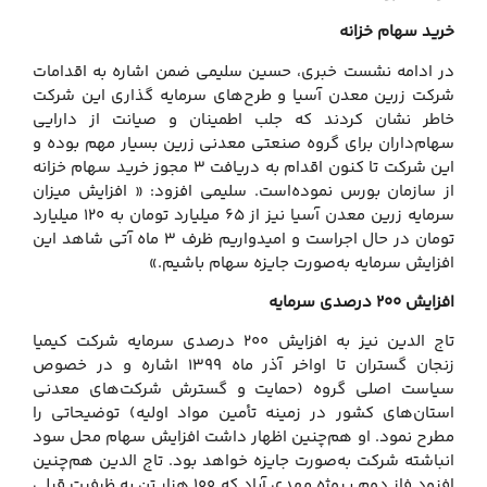
خرید سهام خزانه
در ادامه نشست خبری، حسین سلیمی ضمن اشاره به اقدامات
شرکت زرین معدن آسیا و طرح‌های سرمایه‌ گذاری این شرکت
خاطر نشان کردند که جلب اطمینان و صیانت از دارایی
سهام‌داران برای گروه صنعتی معدنی زرین بسیار مهم بوده و
این شرکت تا کنون اقدام به دریافت 3 مجوز خرید سهام خزانه
از سازمان بورس نموده‌است. سلیمی افزود: « افزایش میزان
سرمایه زرین معدن آسیا نیز از 65 میلیارد تومان به 120 میلیارد
تومان در حال اجراست و امیدواریم ظرف 3 ماه آتی شاهد این
افزایش سرمایه به‌صورت جایزه سهام باشیم.»
افزایش 200 درصدی سرمایه
تاج الدین نیز به افزایش 200 درصدی سرمایه شرکت کیمیا
زنجان گستران تا اواخر آذر ماه 1399 اشاره و در خصوص
سیاست اصلی گروه (حمایت و گسترش شرکت‌های معدنی
استان‌های کشور در زمینه تأمین مواد اولیه) توضیحاتی را
مطرح نمود. او هم‌چنین اظهار داشت افزایش سهام محل سود
انباشته شرکت به‌صورت جایزه خواهد بود. تاج الدین هم‌چنین
افزود فاز دوم پروژه مهدی آباد که 100 هزار تن به ظرفیت قبلی