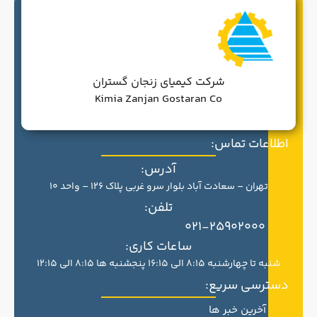
شرکت کیمیای زنجان گستران
Kimia Zanjan Gostaran Co
اطلاعات تماس:
آدرس:
تهران – سعادت آباد بلوار سرو غربی پلاک 126 – واحد 10
تلفن:
021-25902000
ساعات کاری:
شنبه تا چهارشنبه 8:15 الی 16:15 پنجشنبه ها 8:15 الی 12:15
دسترسی سریع:
آخرین خبر ها