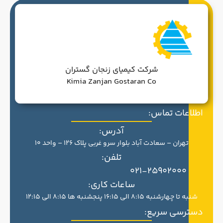
شرکت کیمیای زنجان گستران
Kimia Zanjan Gostaran Co
اطلاعات تماس:
آدرس:
تهران – سعادت آباد بلوار سرو غربی پلاک 126 – واحد 10
تلفن:
021-25902000
ساعات کاری:
شنبه تا چهارشنبه 8:15 الی 16:15 پنجشنبه ها 8:15 الی 12:15
دسترسی سریع: