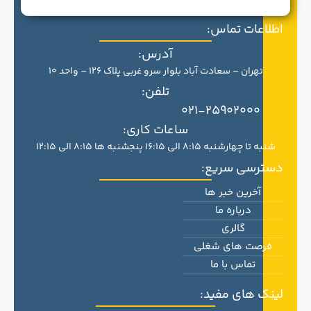
اطلاعات تماس:
آدرس:
تهران – سعادت آباد بلوار سرو غربی پلاک 126 – واحد 10
تلفن:
021-25902000
ساعات کاری:
شنبه تا چهارشنبه 8:15 الی 16:15 پنجشنبه ها 8:15 الی 12:15
دسترسی سریع:
آخرین خبر ها
درباره ما
گالری
فرصت های شغلی
تماس با ما
لینک های مفید: