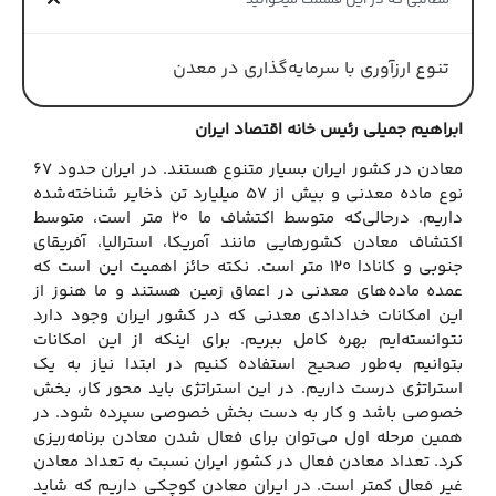
مطالبی که در این قسمت میخوانید
تنوع ارزآوری با سرمایه‌گذاری در معدن
ابراهیم جمیلی
رئیس خانه اقتصاد ایران
معادن در کشور ایران بسیار متنوع هستند. در ایران حدود ۶۷
نوع ماده معدنی و بیش از ۵۷ میلیارد تن ذخایر شناخته‌شده
داریم. درحالی‌که متوسط اکتشاف ما ۲۰ متر است، متوسط
اکتشاف معادن کشورهایی مانند آمریکا، استرالیا، آفریقای
جنوبی و کانادا ۱۲۰ متر است. نکته حائز اهمیت این است که
عمده ماده‌های معدنی در اعماق زمین هستند و ما هنوز از
این امکانات خدادادی معدنی که در کشور ایران وجود دارد
نتوانسته‌ایم بهره کامل ببریم. برای اینکه از این امکانات
بتوانیم به‌طور صحیح استفاده کنیم در ابتدا نیاز به یک
استراتژی درست داریم. در این استراتژی باید محور کار، بخش
خصوصی باشد و کار به دست بخش خصوصی سپرده شود. در
همین مرحله اول می‌توان برای فعال شدن معادن برنامه‌ریزی
کرد. تعداد معادن فعال در کشور ایران نسبت به تعداد معادن
غیر فعال کمتر است. در ایران معادن کوچکی داریم که شاید