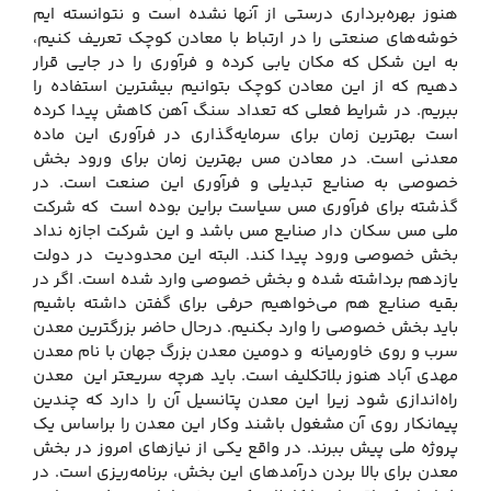
هنوز بهره‌برداری درستی از آنها نشده است و نتوانسته ایم
خوشه‌های صنعتی را در ارتباط با معادن کوچک تعریف کنیم،
به این شکل که مکان یابی کرده و فرآوری را در جایی قرار
دهیم که از این معادن کوچک بتوانیم بیشترین استفاده را
ببریم. در شرایط فعلی که تعداد سنگ آهن کاهش پیدا کرده
است بهترین زمان برای سرمایه‌گذاری در فرآوری این ماده
معدنی است. در معادن مس بهترین زمان برای ورود بخش
خصوصی به صنایع تبدیلی و فرآوری این صنعت است. در
گذشته برای فرآوری مس سیاست براین بوده است که شرکت
ملی مس سکان دار صنایع مس باشد و این شرکت اجازه نداد
بخش خصوصی ورود پیدا کند. البته این محدودیت در دولت
یازدهم برداشته شده و بخش خصوصی وارد شده است. اگر در
بقیه صنایع هم می‌خواهیم حرفی برای گفتن داشته باشیم
باید بخش خصوصی را وارد بکنیم. درحال حاضر بزرگترین معدن
سرب و روی خاورمیانه و دومین معدن بزرگ جهان با نام معدن
مهدی آباد هنوز بلاتکلیف است. باید هرچه سریعتر این معدن
راه‌اندازی شود زیرا این معدن پتانسیل آن را دارد که چندین
پیمانکار روی آن مشغول باشند وکار این معدن را براساس یک
پروژه ملی پیش ببرند. در واقع یکی از نیازهای امروز در بخش
معدن برای بالا بردن درآمدهای این بخش، برنامه‌ریزی است. در