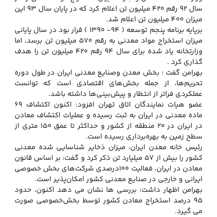
سال 92 رقم 420 میلیون تن اعلام كرد كه در پایان سال 93 این
میزان 400 میلیون تن اعلام شد.
برپایه برنامه پنجم توسعه ( 94- 1390 ) قرار بود در سال پایانی
میزان استخراج مواد معدنی به رقم 570 میلیون تن برسد، اما
وزارتخانه یاد شده برای سال 94 رقم 420 میلیون تن را هدف
گذاری كرد .
بهرامن گفت : بخش معدن وصنایع معدنی ایران در طول دوره
تحریم‌ها، از جمله بخش‌های اقتصادی است كه توانست
عملكردی فراتر از انتظار و پیش‌بینی‌ها داشته باشد.
عضو هیات نمایندگان اتاق تهران افزود: اكنون اكتشاف 69
ماده معدنی در ایران به ثبت رسیده و عملیات اكتشاف معادن
در ایران در 20 منطقه از كشور و حداكثر تا عمق 150 متری از
سطح زمین به بهره‌برداری رسیده است.
رئیس خانه معدن ایران، میزان ذخایر شناسایی شده معدنی
كشور را بیش از 57 میلیارد تن ذكر كرد و گفت: بر اساس قانون
معادن در ایران، فعالیت 100درصدی شركت‌های بخش خصوصی
ایرانی و خارجی در صنایع معدنی كشور امكان‌پذیر است.
بهرامن اظهار داشت: بررسی ها نشان می دهد اكنون، حدود
95 درصد استخراج معادن كشور توسط بخش‌خصوصی صورت
می گیرد.