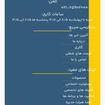
تلفن:
021-25902000
ساعات کاری:
شنبه تا چهارشنبه 8:15 الی 16:15 پنجشنبه ها 8:15 الی 12:15
دسترسی سریع:
آخرین خبر ها
درباره ما
گالری
فرصت های شغلی
تماس با ما
لینک های مفید:
محصولات
مسئولیت اجتماعی
کمیته های تخصصی
فعالیت ها و برنامه ها
اعضا هیئت مدیره