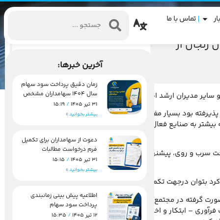
ار
تماس با ما
 زنجان از
آخرین خبرها:
زمان دقیق پرداخت سود سهام
سال 1404 سهامداران مشخص
شد
31 تیر 1405
15:19
یرفته بود بسیار مفید و برای بازدیدکنندگان خوشایند بود و آنها
بیشتر بخوانید »
ه بیشتر به صنایع فعال استان خصوصاً صنایع فرآوری معدنی می
دعوت از سهامداران برای تکمیل
فرم درخواست مطالبات
 سرب و روی، پیشنهادهایی در جهت ارتقاء وضعیت و بهبود آن
31 تیر 1405
15:15
بیشتر بخوانید »
اری کرد بتوان درجهت تکمیل ظرفیت های صنایع موجود تلاش کرد.
اطلاعیه پیش بینی زمانبندی
رت گرفته در مجتمع را ستودنی دانست و از فعالیت های شرکت
پرداخت سود سهام
آوری – ابتکار و اختراعات صورت گرفته،همچنین بهره برداری از
12 تیر 1405
15:35