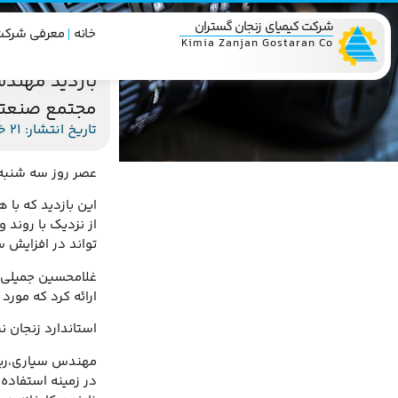
شرکت کیمیای زنجان گستران
خانه
معرفی شرکت
Kimia Zanjan Gostaran Co
بازدید مهندس
مجتمع صنعتی
تاریخ انتشار: 21 خرداد 1393
عصر روز سه شنبه 20/3/1393 مجتمع صنعتی معدنی زرین میزبان استاندار محترم زنجان و سایر مدیران ارشد استان زن
این بازدید که با
از نزدیک با روند
تواند در افزایش 
غلامحسین جمیلی،
ارائه کرد که مورد
استاندارد زنجان 
مهندس سیاری،ریا
در زمینه استفاده