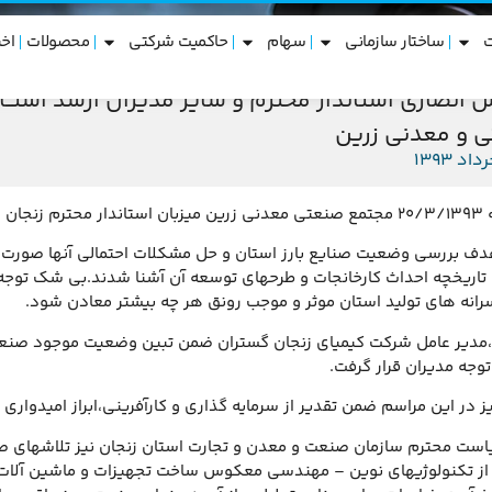
ساختار سازمانی
سهام
حاکمیت شرکتی
محصولات
اخب
 انصاری استاندار محترم و سایر مدیران ارشد استــان
 و معدنی زرین
جان بود.
 هدف بررسی وضعیت صنایع بارز استان و حل مشکلات احتمالی آنها صورت پذ
 و تاریخچه احداث کارخانجات و طرحهای توسعه آن آشنا شدند.بی شک توج
سرانه های تولید استان موثر و موجب رونق هر چه بیشتر معادن شود.
مدیر عامل شرکت کیمیای زنجان گستران ضمن تبین وضعیت موجود صنعت
 توجه مدیران قرار گرفت.
نیز در این مراسم ضمن تقدیر از سرمایه گذاری و کارآفرینی،ابراز امیدو
ست محترم سازمان صنعت و معدن و تجارت استان زنجان نیز تلاشهای صو
 از تکنولوژیهای نوین – مهندسی معکوس ساخت تجهیزات و ماشین آلات فر