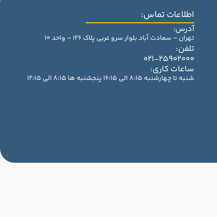
اطلاعات تماس:
آدرس:
تهران – سعادت آباد بلوار سرو غربی پلاک 126 – واحد 10
تلفن:
021-25902000
ساعات کاری:
شنبه تا چهارشنبه 8:15 الی 16:15 پنجشنبه ها 8:15 الی 12:15