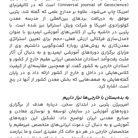
(Universal journal of Geoscience) است که در کالیفرنیای
امریکا چاپ می‌شود. علاوه بر مدارج علمی که گفته شد، یثربی
موفق به دریافت بردهای بین‌المللی از مدرسه معدن
کولورادوی امریکا و شرکت ویتل استرالیا نیز شده است. با
یثربی در حاشیه یکی از کلاس‌های آموزشی ایمیدرو با عنوان
«مدل‌سازی فرکتالی ارزش فعلی-حجم برای تعیین استراتژی
معدن‌کاری به روش‌های روباز» گفت‌وگویی داشتیم. وی از
مزایای برگزاری دوره‌های آموزشی ایمیدرو و به دنبال آن آثار
مثبت رفت‌وآمد استادان متخصص ایرانی مقیم خارج از کشور و
استادان خارجی به کشور گفت. او همچنین مقایسه‌ای از کیفیت
کلاس‌هایش در داخل و خارج از کشور ارائه داد و در پایان
گفته‌هایش به ضعف‌هایی که بخش معدن کشور از آنها در رنج
است، اشاره کرد.
به بده‌بستان با خارجی‌ها نیاز داریم
امیربیژن یثربی در ابتدای سخن، درباره هدف از برگزاری
دوره‌های آموزشی در سازمان توسعه و نوسازی معادن و
صنایع معدنی ایران توضیح داد: تشکیل این دوره‌های
آموزشی و به دنبال آن دعوت ایرانی‌های متخصص غیرمقیم یا
متخصصان خارجی در هر دو حالت کار مفیدی است و ما نیازمند