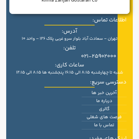
Kimia Zanjan Gostaran Co
اطلاعات تماس:
آدرس:
تهران – سعادت آباد بلوار سرو غربی پلاک 126 – واحد 10
تلفن:
021-25902000
ساعات کاری:
شنبه تا چهارشنبه 8:15 الی 16:15 پنجشنبه ها 8:15 الی 12:15
دسترسی سریع:
آخرین خبر ها
درباره ما
گالری
فرصت های شغلی
تماس با ما
لینک های مفید: