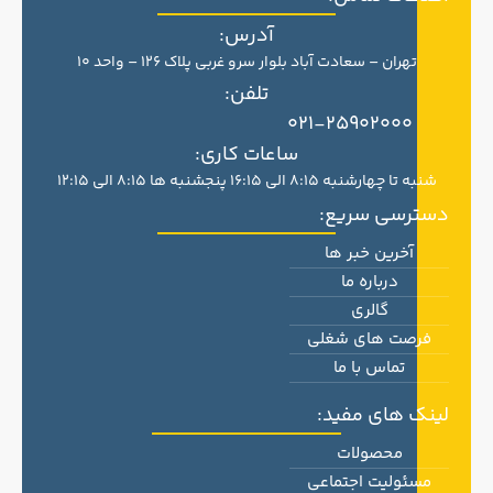
آدرس:
تهران – سعادت آباد بلوار سرو غربی پلاک 126 – واحد 10
تلفن:
021-25902000
ساعات کاری:
شنبه تا چهارشنبه 8:15 الی 16:15 پنجشنبه ها 8:15 الی 12:15
سترسی سریع:
آخرین خبر ها
درباره ما
گالری
فرصت های شغلی
تماس با ما
ینک های مفید:
محصولات
مسئولیت اجتماعی