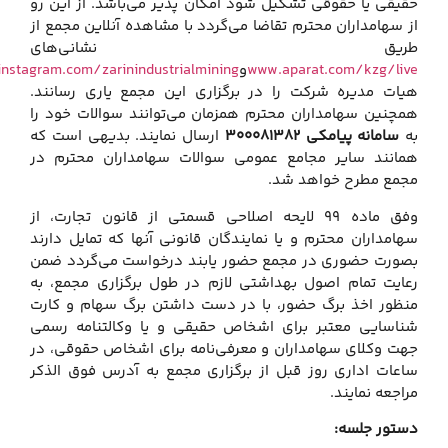
یقی یا حقوقی تشکیل شود امکان پذیر می‌باشد. از این رو
 سهامداران محترم تقاضا می‌گردد با مشاهده آنلاین مجمع از
ریق نشانی‌های
www.aparat.com/kzg/li
‌و
www.instagram.com/zarinindustrialmining
‌،
ات مدیره شرکت را در برگزاری این مجمع یاری رسانند.
چنین سهامداران محترم همزمان می‌توانند سوالات خود را
سامانه پیامکی 300081382
ارسال نمایند. بدیهی است که
انند سایر مجامع عمومی سوالات سهامداران محترم در
مع مطرح خواهد شد.
وفق ماده 99 لایحه اصلاحی قسمتی از قانون تجارت، از
امداران محترم و یا نمایندگان قانونی آنها که تمایل دارند
ورت حضوری در مجمع حضور یابند درخواست می‌گردد ضمن
ایت تمام اصول بهداشتی لازم در طول برگزاری مجمع، به
ظور اخذ برگ حضور، با در دست داشتن برگ سهام و کارت
اسایی معتبر برای اشخاص حقیقی و یا وکالتنامه رسمی
ت وکلای سهامداران و معرفی‌نامه برای اشخاص حقوقی، در
عات اداری روز قبل از برگزاری مجمع به آدرس فوق الذکر
اجعه نمایند.
تور جلسه: