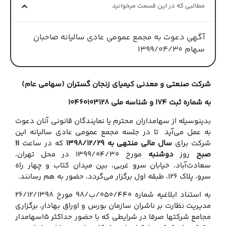
مطالبی که در این قسمت میخوانید
آگهی دعوت به مجمع عمومی عادی سالیانه صاحبان
سهام 1399/04/30
کت صنعتی و معدنی کیمیای زنجان گستران (سهامی عام)
ماره ثبت 174 و شناسه ملی
10460103128
ینوسیله از سهامداران محترم یا نمایندگان قانونی آنان دعوت
 عمل می‌آید تا در جلسه مجمع عمومی عادی سالیانه این
کت برای
سال مالی منتهی به 1398/12/29
که در ساعت ‌
11
بح
روز
دوشنبه
مورخ 1399/04/30 در محل تهران،
ادت‌آباد، خیابان سرو غربی، بین میدان کتاب و چهار راه
12، طبقه اول برگزار می‌گردد، حضور به هم رسانند.
به استناد ابلاغیه شماره 050/440/ب/98 مورخ 26/12/1398
یریت نظارت بر ناشران سازمان بورس و اوراق بهادار، برگزاری
مجامع شرکتها صرفا در شرایطی که با حضور حداکثر 15سهامدار