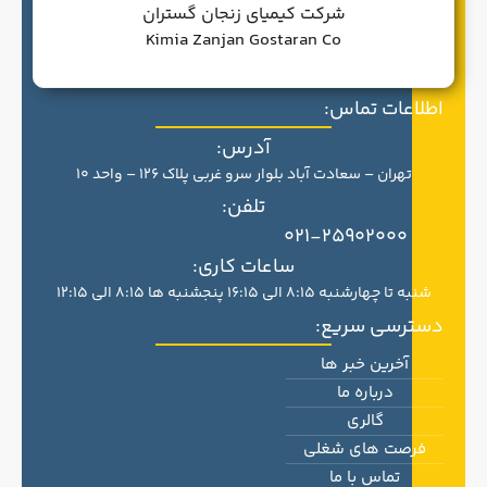
شرکت کیمیای زنجان گستران
Kimia Zanjan Gostaran Co
اطلاعات تماس:
آدرس:
تهران – سعادت آباد بلوار سرو غربی پلاک 126 – واحد 10
تلفن:
021-25902000
ساعات کاری:
شنبه تا چهارشنبه 8:15 الی 16:15 پنجشنبه ها 8:15 الی 12:15
دسترسی سریع:
آخرین خبر ها
درباره ما
گالری
فرصت های شغلی
تماس با ما