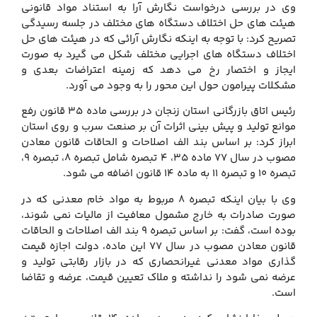
وی در بررسی درخواست نگارش آرا به استناد مواد قانونی
هیئت های حل اختلاف دستگاه های مختلف در جلسه رسیدگی
تصریح کرد: با توجه به اینکه نگارش آرائی که در هیئت های حل
اختلاف دستگاه های اجرایی مختلف شکل می گیرد به صورت
ایجاز و اختصار رخ می دهد که زمینه اعتراضات بعدی و
مشکلات پیرامون حول این محور را به وجود می آورد.
رئیس اتاق بازرگانی استان زنجان در بررسی ماده 35 قانون رفع
موانع تولید و پیش بینی اثرات آن بر صنعت سرب و روی استان
ابراز کرد: بر اساس بند الف اصلاحات و الحاقات قانون معادن
مصوب در سال 77 ماده 35، 4 تبصره شامل تبصره 8، تبصره 9،
تبصره 10 و تبصره 11 به ماده 14 قانون اضافه می شود.
وی با بیان اینکه تبصره 8 مربوط به مواد خام معدنی که در
صورت صادرات به خارج مشمول معافیت از مالیات نمی شوند،
بوده است، گفت: بر اساس تبصره 9 بند الف اصلاحات و الحاقات
قانون معادن مصوب در سال 77 این ماده، دولت اجازه قیمت
گذاری مواد معدنی غیرانحصاری که در بازار رقابتی تولید و
عرضه نمی شود را نداشته و ملاک تعیین قیمت، عرضه و تقاضا
است.