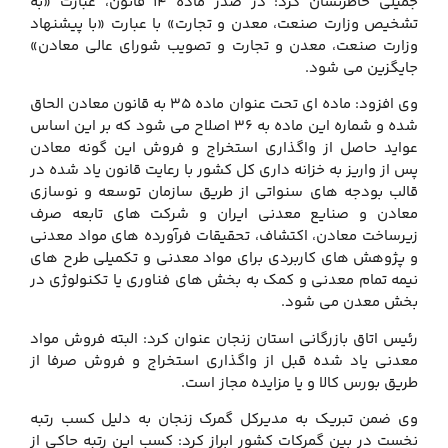
جمیلی خاطرنشان کرد: در صدر ماده 14 قانون، عبارت «به
تشخیص وزارت صنعت، معدن و تجارت» با عبارت «با پیشنهاد
وزارت صنعت، معدن و تجارت و تصویب شورای عالی معادن»
جایگزین می شود.
وی افزود: ماده ای تحت عنوان ماده 35 به قانون معادن الحاق
شده و شماره این ماده به 36 اصلاح می شود که بر این اساس
عواید حاصل از واگذاری استخراج و فروش این گونه معادن
پس از واریز به خزانه داری کل کشور با رعایت قانون یاد شده در
قالب بودجه های سنواتی از طریق سازمان توسعه و نوسازی
معادن و صنایع معدنی ایران و شرکت های تابعه صرف
زیرساخت معادن، اکتشاف، تحقیقات فرآورده های مواد معدنی
و پژوهش های کاربردی برای مواد معدنی و تکمیلی طرح های
نیمه تمام معدنی و کمک به بخش های فناوری یا تکنولوژی در
بخش معدن می شود.
رئیس اتاق بازرگانی استان زنجان عنوان کرد: البته فروش مواد
معدنی یاد شده قبل از واگذاری استخراج و فروش صرفا از
طریق بورس کالا و یا مزایده مجاز است.
وی ضمن تبریک به مدیرکل گمرک زنجان به دلیل کسب رتبه
نخست در بین گمرکات کشور ابراز کرد: کسب این رتبه حاکی از