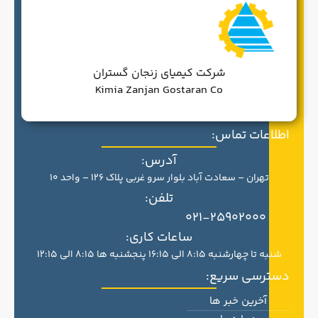
شرکت کیمیای زنجان گستران
Kimia Zanjan Gostaran Co
اطلاعات تماس:
آدرس:
تهران – سعادت آباد بلوار سرو غربی پلاک 126 – واحد 10
تلفن:
021-25902000
ساعات کاری:
شنبه تا چهارشنبه 8:15 الی 16:15 پنجشنبه ها 8:15 الی 12:15
دسترسی سریع:
آخرین خبر ها