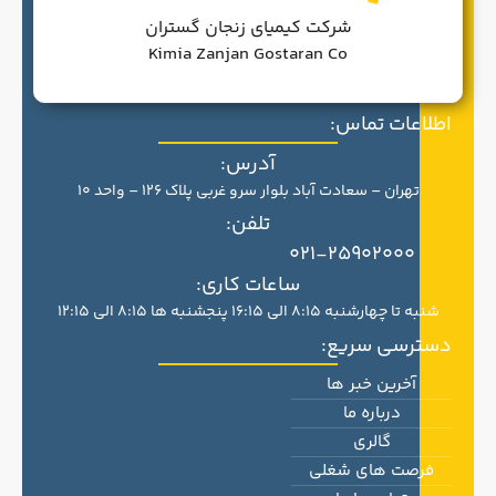
شرکت کیمیای زنجان گستران
Kimia Zanjan Gostaran Co
اطلاعات تماس:
آدرس:
تهران – سعادت آباد بلوار سرو غربی پلاک 126 – واحد 10
تلفن:
021-25902000
ساعات کاری:
شنبه تا چهارشنبه 8:15 الی 16:15 پنجشنبه ها 8:15 الی 12:15
دسترسی سریع:
آخرین خبر ها
درباره ما
گالری
فرصت های شغلی