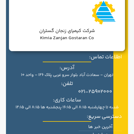
شرکت کیمیای زنجان گستران
Kimia Zanjan Gostaran Co
اطلاعات تماس:
آدرس:
تهران – سعادت آباد بلوار سرو غربی پلاک 126 – واحد 10
تلفن:
021-25902000
ساعات کاری:
شنبه تا چهارشنبه 8:15 الی 16:15 پنجشنبه ها 8:15 الی 12:15
دسترسی سریع:
آخرین خبر ها