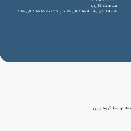
ساعات کاری:
شنبه تا چهارشنبه 8:15 الی 16:15 پنجشنبه ها 8:15 الی 12:15
عه توسط گروه زرین.