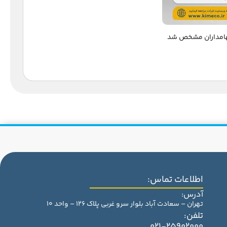
اطلاعات تماس:
آدرس:
تهران – سعادت آباد بلوار سرو غربی پلاک 126 – واحد 10
تلفن:
021-25902000