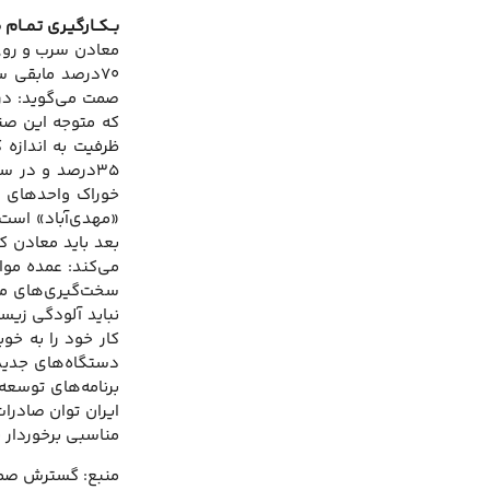
بــکــارگیـری تـمـ
۷۰درصد مابقی س
صمت می‌گوید: در
ظرفیت به اندازه
خوراک واحدهای ذ
«مهدی‌آباد» است چ
بعد باید معادن ک
می‌کند: عمده مواد
سخت‌گیری‌های محی
نباید آلودگی زیست
کار خود را به خو
دستگاه‌های جدید 
برنامه‌های توسعه
ایران توان صادرات
مناسبی برخوردار 
منبع: گسترش ص