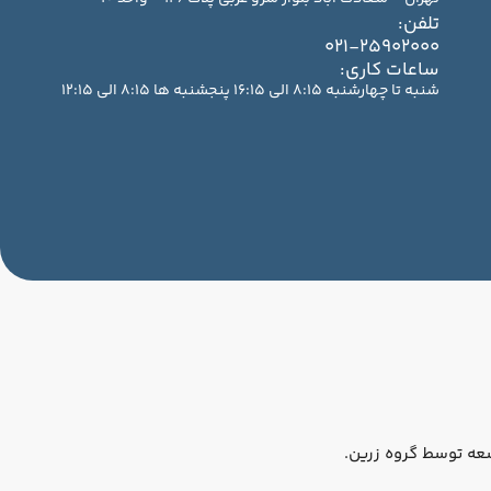
تلفن:
021-25902000
ساعات کاری:
شنبه تا چهارشنبه 8:15 الی 16:15 پنجشنبه ها 8:15 الی 12:15
عه توسط گروه زرین.