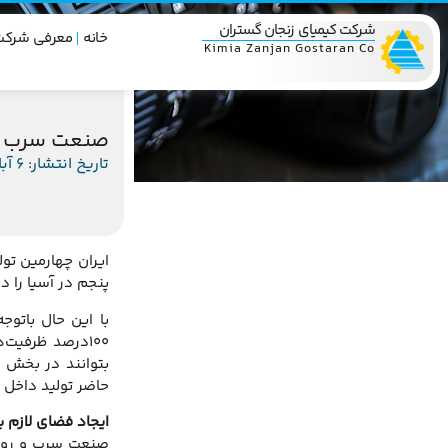
شرکت کیمیای زنجان گستران
خانه
معرفی شرکت
Kimia Zanjan Gostaran Co
صنعت سرب و ر
تاریخ انتشار: 6 آبان 1394
ایران چهارمین تو
پنجم در آسیا را دارد تنها ۳درصد از ذخایر سرب و روی در مهمترین معادن ایران ی
۱۰۰درصد ظرفیت
بتوانند در بخش ا
حاضر تولید داخل 
ایجاد فضای لازم 
صنعت سرب و روی ا