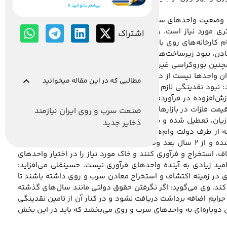
بیشتر بخوانید »
 وضعیت واحدهای سرب و روی ایران به صمت می‌گوید: با توجه به
ن شمش روی، مواد اولیه بیشتری مورد نیاز است. وی می‌افزاید: متاسفانه در سال‌های گذشته
اشتراک
م کارخانه‌های روی با کمبود مواد اولیه مواجه هستند. وی تصریح
دن، نبود زیرساخت‌های لازم و وجود قوانین مزاحم و دست و پاگیر
ین بوروکراسی غیرلازم و افزایش هزینه‌های انرژی و حمل‌ونقل،
ر توان واحدها نیست از دیگر مشکلاتی است که در این بخش به چشم
مطالبی که در این مقاله میخوانید
نبود نقدینگی لازم و تسهیلات بانکی کم با بهره بالا، تحریم‌های
رزش‌افزوده در فرآورده‌ها و مناسب نبودن فضای کسب‌وکار، شرایط
که قیمت فلزات در بازارهای جهانی و ایران کاهش چشمگیری داشته و
صنعت سرب و روی ایران نیازمند
ان، تعطیل شده و بعضی با ظرفیت بسیار پایینی کار می‌کنند. به
ذخایر جدید
 از طرف دولت وام‌هایی با تنفس دو ساله و بهره قابل رقابت با
کشورهای دیگر ارائه می‌شد و واحدها کمتر تعطیل می‌شدند تا اینکه این مدت سپری شده و از ۲ سال بعد وضعیت بازار فلزات بهتر شود. وی خاطرنشان
، استخراج و فرآوری کنند و خاک مورد نیاز را در اختیار واحدهای
د زیادی به آینده واحدهای فرآوری نیست. حسینقلی می‌افزاید:
 در زمینه اکتشاف و استخراج معادن سرب و روی داشته باشند تا
ند. وی می‌گوید: اگر نگرفتن حقوق دولتی مانند سال‌های گذشته
 حقوق دولتی به روند سال ۹۰ و ۹۱ باز گردد و همچنین جرایم اضافه برداشت دریافت نشود و در کنار آن از تامین نقدینگی
ن دوباره‌ای به واحدهای سرب و روی می‌بخشد که باید در این بخش