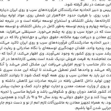
ین صنعت در نظر گرفته شود.
س و دبیر اتحادیه صادرکنندگان فرآورده‌های سرب و روی ایران درباره
نصب کارخانه‌های ذوب روی، با ظرفیت حدود ۴۵۰هزار ت
کارخانه‌ها، بخش اکتشاف و استخراج توسعه نیافته است و در نتیجه تما
ن برنامه چهارم و پنجم توسعه به‌طور کامل در بخش اکتشاف و توسعه معا
ست که در حوزه سرب و روی به چشم می‌خورد. حسینقلی می‌افزاید: همچن
ژی معادن و دریافت بهره مالکانه، حقوق دولتی و حق‌انتفاع بالا که د
بیر اتحادیه صادرکنندگان فرآورده‌های سرب و روی ایران تاکید می‌کند: 
بود پنجره واحد، فقدان جهت‌گیری توسعه‌ای با نگاه صادراتی و رعایت ا
و رشد سرب و روی کشور به وجود نمی‌آورند. وی اظهار می‌کند: از آنجا 
مت تمام‌شده به قیمت فروش نزدیک شده است بعضی کارخانه‌ها در اثر زی
ت دلار متناسب با تورم افزایش می‌یافت این مشکل کمتر می‌شد یا آنکه
دت نیز باید به معادن سرب و روی همه گونه کمک شود تا بتوانند اکتشاف
چون تولید داخل کاهش یافته در نتیجه صادرات نیز کاهش داشته و امی
و روی از وزارت صنعت، معدن و تجارت توقع دارند کمک و حمایت بیشتری
د کشور شاهد دوران رونق و شکوفایی باشد و شرایط مناسبی را تجربه ک
تا ۲سال آینده ادامه پیدا کند و نرخ
د، به همراه تجهیز معادن به ماشین‌آلات لازم اعم از نو و دست دوم جا
جرایی شدن آنها باشیم.