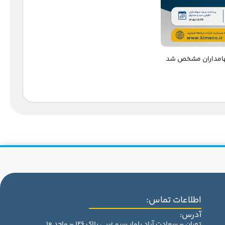
اطلاعات تماس:
آدرس:
تهران – سعادت آباد بلوار سرو غربی پلاک 126 – واحد 10