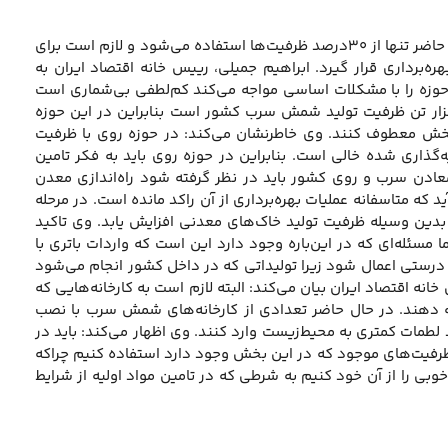
معادن سرب و روی ایران دارای ظرفیت‌های مناسبی برای استخراج و تولید است اما در حال حاضر تنها از ۳۰درصد ظرفیت‌ها استفاده می‌شود و لازم است برای
ه‌برداری قرار گیرد. ابراهیم جمیلی، رییس خانه اقتصاد ایران به
وزه را با مشکلات اساسی مواجه می‌کند کم‌لطفی بی‌شماری است
توجه این صنعت است. وی می‌افزاید: ۴۸۰هزار تن ظرفیت تولید شمش روی و ۴۲۰هزار تن ظرفیت تولید شمش سرب کشور است بنابراین در این حوزه
بخش معطوف کنند. وی خاطرنشان می‌کند: در حوزه روی با ظرفیت
رصد کار می‌شود بنابراین ۷۰درصد ظرفیت سرمایه‌گذاری شده خالی است. بنابراین در حوزه روی باید به فکر تامین
دن سرب و روی کشور باید در نظر گرفته شود راه‌اندازی معدن
که متاسفانه عملیات بهره‌برداری از آن راکد مانده است. در مرحله
بدین وسیله ظرفیت تولید خاک‌های معدنی افزایش یابد. وی تاکید
مسئله‌ای که در این‌باره وجود دارد این است که واردات باتری با
 درستی اعمال شود زیرا تولیداتی که در داخل کشور انجام می‌شود
نه اقتصاد ایران بیان می‌کند: البته لازم است به کارخانه‌هایی که
مه دهند. در حال حاضر تعدادی از کارخانه‌های شمش سرب با نصب
طمات کمتری به محیط‌زیست وارد کنند. وی اظهار می‌کند: باید در
م ظرفیت‌های موجود که در این بخش وجود دارد استفاده کنیم چراکه
خوبی را از آن خود کنیم به شرطی که در تامین مواد اولیه از شرایط