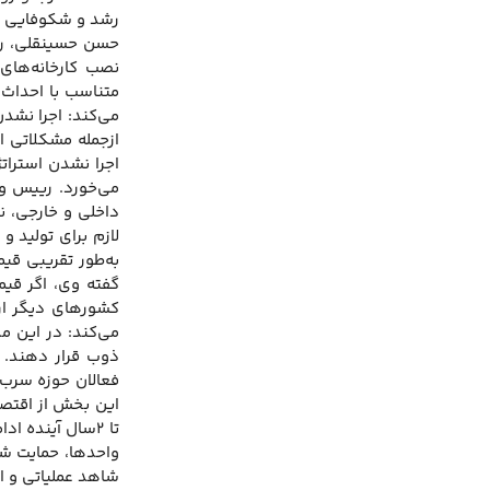
رشد و شکوفایی ا
حسن حسینقلی، ریی
متناسب با احداث 
می‌کند: اجرا نشد
ازجمله مشکلاتی ا
اجرا نشدن استرات
می‌خورد. رییس و د
داخلی و خارجی، ن
لازم برای تولید 
به‌طور تقریبی قی
گفته وی، اگر قیم
می‌کند: در این م
ذوب قرار دهند. 
فعالان حوزه سرب 
این بخش از اقتصا
واحدها، حمایت شو
شاهد عملیاتی و ا