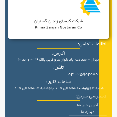
شرکت کیمیای زنجان گستران
Kimia Zanjan Gostaran Co
اطلاعات تماس:
آدرس:
تهران – سعادت آباد بلوار سرو غربی پلاک 126 – واحد 10
تلفن:
021-25902000
ساعات کاری:
شنبه تا چهارشنبه 8:15 الی 16:15 پنجشنبه ها 8:15 الی 12:15
دسترسی سریع:
آخرین خبر ها
درباره ما