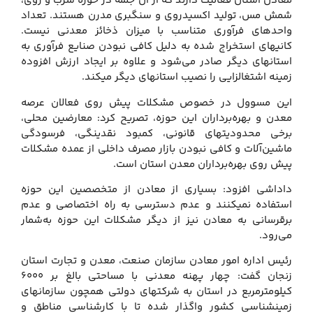
معادن استان فعالیت دارند که از آن جمله در حوزه سرب و روی،
شمش مس، تولید اکسیدروی و سنگ‎بری مدرن هستند. تعداد
واحدهای فرآوری متناسب با میزان ذخائز معدنی نیست.
کانی‎های استخراج شده به دلیل کافی نبودن صنایع فرآوری به
استان‎های دیگر صادر می‌شود و علاوه بر ایجاد ارزش افزوده
زمینه اشتغالزایی را نصیب استان‎های دیگر می‎کند.
این مسوول در خصوص مشکلات پیش روی فعالان عرصه
معدن و بهره‌برداران این حوزه، تصریح کرد: معارضین محلی،
برخی محدودیت‎های قانونی، کمبود نقدینگی، فرسودگی
ماشین‌آلات و کافی نبودن بازار مصرف داخلی از عمده مشکلات
پیش روی بهره‌برداران معدن استان است.
داداشی افزود: بسیاری از معادن از متخصصین این حوزه
استفاده نمی‎کنند و عدم دسترسی به راه اختصاصی و عدم
برق‎رسانی به معادن نیز از دیگر مشکلات این حوزه به‌شمار
می‌رود.
رئیس اداره امور معادن سازمان صنعت، معدن و تجارت استان
زنجان گفت: چهار پهنه معدنی با مساحتی بالغ بر ۶۰۰۰
کیلومترمربع در استان به شرکت‎های دولتی همچون سازمان‎های
زمین‎شناسی کشور واگذار شده تا با کارشناسی مناطق و