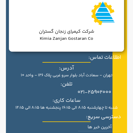
شرکت کیمیای زنجان گستران
Kimia Zanjan Gostaran Co
اطلاعات تماس:
آدرس:
تهران – سعادت آباد بلوار سرو غربی پلاک 126 – واحد 10
تلفن:
021-25902000
ساعات کاری:
شنبه تا چهارشنبه 8:15 الی 16:15 پنجشنبه ها 8:15 الی 12:15
دسترسی سریع:
آخرین خبر ها