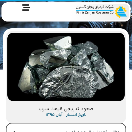
شرکت کیمیای زنجان گستران
Kimia Zanjan Gostaran Co
صعود تدریجی قیمت سرب
تاریخ انتشار: 1 آبان 1395