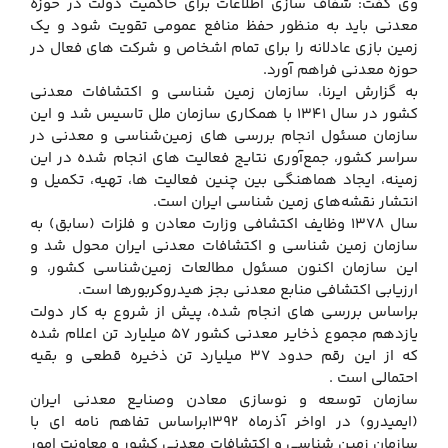
وی گفت: شفاف سازی اطلاعات برای حاکمیت دولت در حوزه
معدنی باید به منظور حفظ منافع عمومی تقویت شود و یک
زمین بازی عادلانه را برای تمام اشخاص و شرکت های فعال در
حوزه معدنی فراهم آورد.
به گزارش ایرنا، سازمان زمین ‌شناسی و اکتشافات معدنی
کشور در سال 1341 با همکاری سازمان ملل تاسیس شد و این
سازمان مسئول انجام بررسی های زمین‌شناسی و معدنی در
سراسر کشور، جمع‌آوری نتایج فعالیت های انجام شده در این
زمینه، ایجاد هماهنگی بین چنین فعالیت ها، تهیه، تکمیل و
انتشار نقشه‌های زمین شناسی ایران است.
سال 1378 وظایف اکتشافی وزارت معادن و فلزات (سابق) به
سازمان زمین شناسی و اکتشافات معدنی ایران محول شد و
این سازمان اکنون مسئول مطالعات زمین‌شناسی کشور، و
ارزیابی اکتشافی منابع معدنی بجز هیدروکربورها است.
براساس بررسی های انجام شده، پیش از شروع به کار دولت
یازدهم مجموع ذخایر معدنی کشور 57 میلیارد تن اعلام شده
که از این رقم حدود 37 میلیارد تن ذخیره قطعی و بقیه
احتمالی است .
سازمان توسعه و نوسازی معادن وصنایع معدنی ایران
(ایمیدرو) در اواخر آذرماه 1392براساس تفاهم نامه ای با
سازمان زمین شناسی و اکتشافات معدنی کشور و معاونت امور