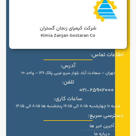
شرکت کیمیای زنجان گستران
Kimia Zanjan Gostaran Co
اطلاعات تماس:
آدرس:
تهران – سعادت آباد بلوار سرو غربی پلاک 126 – واحد 10
تلفن:
021-25902000
ساعات کاری:
شنبه تا چهارشنبه 8:15 الی 16:15 پنجشنبه ها 8:15 الی 12:15
دسترسی سریع:
آخرین خبر ها
درباره ما