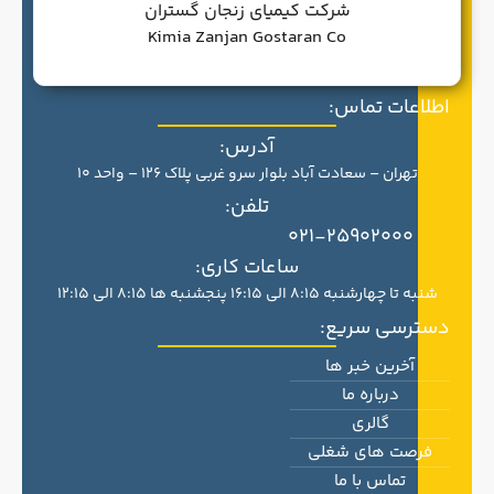
شرکت کیمیای زنجان گستران
Kimia Zanjan Gostaran Co
اطلاعات تماس:
آدرس:
تهران – سعادت آباد بلوار سرو غربی پلاک 126 – واحد 10
تلفن:
021-25902000
ساعات کاری:
شنبه تا چهارشنبه 8:15 الی 16:15 پنجشنبه ها 8:15 الی 12:15
دسترسی سریع:
آخرین خبر ها
درباره ما
گالری
فرصت های شغلی
تماس با ما