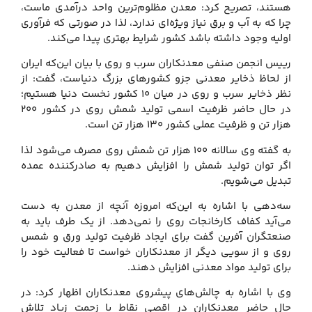
هستند، تصریح کرد: معدن مظلوم‌ترین واحد درآمدی ماست،
چرا که به آب و برق نیاز ویژه‌ای ندارد، لذا در صورتی که فرآوری
اولیه وجود داشته باشد کشور شرایط بهتری پیدا می‌کند.
رییس انجمن صنفی معدنکاران سرب و روی با بیان این‌که ایران
از لحاظ ذخایر معدنی جزو کشورهای بزرگ دنیاست، گفت: از
نظر ذخایر سرب و روی در میان 10 کشور نخست دنیا هستیم؛
در حال حاضر ظرفیت اسمی تولید شمش روی در کشور 200
هزار تن و ظرفیت عملی کشور 130 هزار تن است.
به گفته وی سالانه 100 هزار تن شمش روی مصرف می‌شود لذا
اگر توان تولید شمش را افزایش دهیم به صادر‌کننده عمده
تبدیل می‌شویم.
سه‌دهی با اشاره به این‌که امروزه آنچه از معدن به دست
می‌آید کفاف کارخانجات روی را نمی‌دهد. از یک طرف باید به
صنعتگران آفرین گفت برای ایجاد ظرفیت تولید ورق و شمس
روی و از سویی دیگر از معدنکاران خواست تا فعالیت خود را
برای تولید مواد معدنی افزایش دهند.
وی با اشاره به چالش‌های پیشروی معدنکاران اظهار کرد: در
حال حاضر معدنکاران در اقصی نقاط با زحمت زیاد تلاش