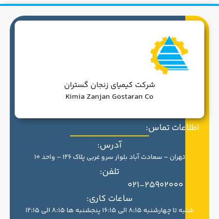
شرکت کیمیای زنجان گستران
Kimia Zanjan Gostaran Co
اطلاعات تماس:
آدرس:
تهران – سعادت آباد بلوار سرو غربی پلاک 126 – واحد 10
تلفن:
021-25902000
ساعات کاری:
شنبه تا چهارشنبه 8:15 الی 16:15 پنجشنبه ها 8:15 الی 12:15