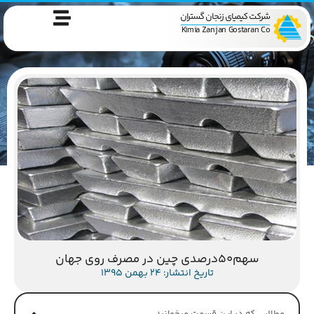
شرکت کیمیای زنجان گستران
Kimia Zanjan Gostaran Co
سهم۵۰درصدی چین در مصرف روی جهان
تاریخ انتشار: 24 بهمن 1395