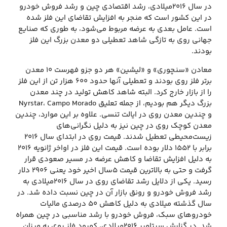
در سال ۲۰۱۶میلادی، رشد اقتصادی چین و رشد فروش خودرو
در این کشور است که منجر به افزایش تقاضای این فلز شده
است. عامل بعدی به عرضه مربوط می‌شود، به طوری که صنایع
جهانی روی به تازگی شاهد تعطیلی دو معدن بزرگ این فلز
بودند.
معادن «سنچوری» و «لیشین» هر دو جزو فهرست ۱۰ معدن
برتر فلز روی بودند و تعطیلی آنها حدود ۶۰۰ هزار تن از این فلز
را از بازار خارج کرد. البته شاهد کاهش تولید در چند معدن
بزرگ دیگر هم بودیم، از جمله تعلیق Nyrstar، Campo Morado
و چندین معدن روی در ایالت تنسی. علاوه بر این موارد، چندین
معدن کوچک روی در چین نیز به دلیل نگرانی‌های
زیست‌محیطی تعطیل شدند. قیمت روی در ابتدای سال ۲۰۱۶
برابر با ۱۵۵۲ دلار بوده است. قیمت این فلز در اواخر ژانویه ۲۰۱۶
به دلیل افزایش تقاضا و کاهش عرضه در مسیر صعودی قرار
گرفت و حتی به بالاترین قیمت ۵سال اخیر خود یعنی ۲۹۰۶ دلار
رسید. یکی از دلایل رشد تقاضای روی در سال ۲۰۱۶میلادی به
رشد فروش خودرو و رونق بازار آن در چین نسبت داده شد. در
سال گذشته میلادی به دلیل کاهش ۵۰ درصدی مالیات
خودروهای سبک، فروش خودرو با رشد مناسبی در چین همراه
شد. در گزارش سپتامبر ۲۰۱۶میلادی، کمبود فلز روی به میزان