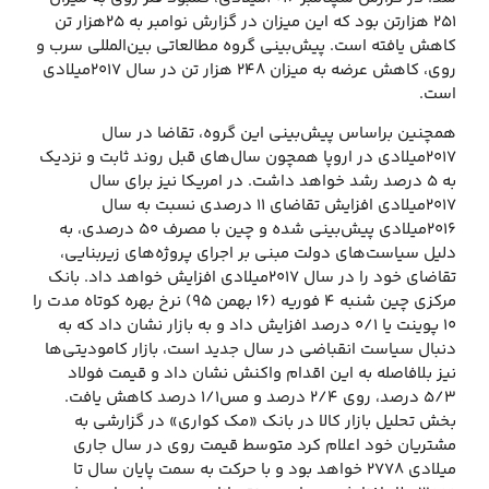
۲۵۱ هزارتن بود که این میزان در گزارش نوامبر به ۲۵هزار تن
کاهش یافته است. پیش‌بینی گروه مطالعاتی بین‌المللی سرب و
روی، کاهش عرضه به میزان ۲۴۸ هزار تن در سال ۲۰۱۷میلادی
است.
همچنین براساس پیش‌بینی این گروه، تقاضا در سال
۲۰۱۷میلادی در اروپا همچون سال‌های قبل روند ثابت و نزدیک
به ۵ درصد رشد خواهد داشت. در امریکا نیز برای سال
۲۰۱۷میلادی افزایش تقاضای ۱۱ درصدی نسبت به سال
۲۰۱۶میلادی پیش‌بینی شده و چین با مصرف ۵۰ درصدی، به
دلیل سیاست‌های دولت مبنی بر اجرای پروژه‌های زیربنایی،
تقاضای خود را در سال ۲۰۱۷میلادی افزایش خواهد داد. بانک
مرکزی چین شنبه ۴ فوریه (۱۶ بهمن ۹۵) نرخ بهره کوتاه مدت را
۱۰ پوینت یا ۰/۱ درصد افزایش داد و به بازار نشان داد که به
دنبال سیاست انقباضی در سال جدید است، بازار کامودیتی‌ها
نیز بلافاصله به این اقدام واکنش نشان داد و قیمت فولاد
۵/۳ درصد، روی ۲/۴ درصد و مس۱/۱ درصد کاهش یافت.
بخش تحلیل بازار کالا در بانک «مک کواری» در گزارشی به
مشتریان خود اعلام کرد متوسط قیمت روی در سال جاری
میلادی ۲۷۷۸ خواهد بود و با حرکت به سمت پایان سال تا