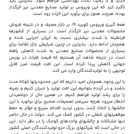
جدید و با رعایت نکات بهداشتی فراهم شود. بنابراین باید
تأکید کرد که این ویروس بر تولید صنایع معدنی نیز اثرگذار
بوده؛ هرچند هنوز برای برآورد این اثرات زود است.
همه گیری ویروس کویید 19، بر بازار مصرف و در نتیجه فروش
محصولات معدنی نیز اثرگذار است. در بسیاری از کشورها
قرنطینه با شدت بیشتری نسبت به ایران اجرایی شده و
همچنان ادامه دارد. بنابراین در چنین شرایطی بازار تقاضا برای
بسیاری از محصولات صنایع معدنی به شدت کاهش یافته
است. در نتیجه شاهد آن هستیم که قیمت فلزات در بورس
جهانی کاهش پیدا کرده است. این افت قیمت ضرر قابل
توجهی را به تولیدکنندگان وارد می کند.
با این وجود همچنان امید داریم که این محدودیت‏ها کوتاه مدت
باشند و در آینده بتوانیم این افت تولید را جبران کنیم و زمینه
را برای رشد تولید فراهم کنیم. در همین حال از دولتمردان
انتظار می‏رود هرچه سریع‏تر تصمیمات صحیح برای برخورد با این
جالش‏ها را اتخاذ کنند. بدون تردید اقدام سریع و مؤثر به حفظ
موقعیت‏های شغلی در کشور کمک می کند. دولت در حال حاضر
تنها مشکلات و چالش‏های واحدهای کوجک را در نظر دارد. این
در حالی است که شرکت‏های بزرگ حزو تولیدکنندگان اصلی کشور