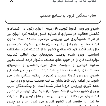
مطالبی که در این قسمت میخوانید
سایه سنگین کرونا بر صنایع معدنی
شیوع ویروس کرونا کویید 19 زمینه را برای رکود در اقتصاد و
کاهش فعالیت در بسیاری از صنایع کشور فراهم کرد. ایران نیز
از اثرات همه‏گیری این ویروس بی‏نصیب نمانده است. بدون
تردید صنایع ایران نیز از این بیماری متضرر می‏شوند. در همین
حال باید تأکید کرد که صنایع کشور ما از گذشته نیز با مشکلات
اساسی روبرو شده بودند. تحریم‏های بین المللی فعالیت
تولیدکنندگان را در حوزه های مختلف دشوار کرده است. تغییر
مداوم قوانین و سیاست های غیرکارشناسی و سلیقه‏ای
ضربات جدی را به بدنه صنایع وارد کرده است در چنین شرایطی
شیوع ویروس کرونا همچون تیری بر پیکره صنایع وارد می
شود. در ادامه باید خاطرنشان ساخت صنعت سرب و روی نیز از
همه گیری ویروس کرونا متأثر شده است. تولیدکنندگان سرب
و روی کشور بخشی از خاک مورد نیاز خود برای تولید را از کشور
ترکیه وارد می کنند؛ در عین حال سهم قابل توجهی از صادرات
ما نیز به مقصد این کشور انجام می شود. حال در چنین