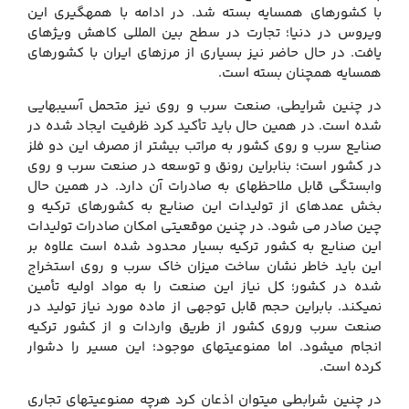
با کشورهای همسایه بسته شد. در ادامه با همه‏گیری این
ویروس در دنیا؛ تجارت در سطح بین المللی کاهش ویژه‏ای
یافت. در حال حاضر نیز بسیاری از مرزهای ایران با کشورهای
همسایه همچنان بسته است.
در چنین شرایطی، صنعت سرب و روی نیز متحمل آسیب‏هایی
شده است. در همین حال باید تأکید کرد ظرفیت ایجاد شده در
صنایع سرب و روی کشور به مراتب بیشتر از مصرف این دو فلز
در کشور است؛ بنابراین رونق و توسعه در صنعت سرب و روی
وابستگی قابل ملاحظه‏ای به صادرات آن دارد. در همین حال
بخش عمده‏ای از تولیدات این صنایع به کشورهای ترکیه و
چین صادر می شود. در چنین موقعیتی امکان صادرات تولیدات
این صنایع به کشور ترکیه بسیار محدود شده است علاوه بر
این باید خاطر نشان ساخت میزان خاک سرب و روی استخراج
شده در کشور؛ کل نیاز این صنعت را به مواد اولیه تأمین
نمی‏کند. بابراین حجم قابل توجهی از ماده مورد نیاز تولید در
صنعت سرب وروی کشور از طریق واردات و از کشور ترکیه
انجام می‏شود. اما ممنوعیت‏های موجود؛ این مسیر را دشوار
کرده است.
در چنین شرابطی می‏توان اذعان کرد هرچه ممنوعیت‏های تجاری