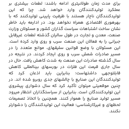
برای مدت زمان طولانی‏تری ادامه باشند؛ لطمات بیشتری بر
عملکرد تولیدکنندگان وارد خواهد شد. چرا که این
تولیدکنندگان ناچار هستند با ظرفیت پایینی تولیدکنند که با
بهره‏وری اقتصادی همراه نخواهد بود. در ادارمه باید خاطر
نشان ساخت اشتباهات سیاست گذاران کشور و مسئولان وزارت
صنعت، معدن و تجارت در طول سالیان گذشته لطمات غیرقابل
جبرانی را به فعالان این صنعت سرب و روی وارد کرده است.
این مسئولان با وضع قوانین سلیقه‏ای، موانع متعدد را در
مسیر صادرات شمش سرب و روی ایجاد کردند. در نتیجه در
سال گذشته صادرات این صنعت به شدت کاهش یافت. حال در
سال جاری قیمت این فلزات در بورس‏های بین‏المللی کاهش
قابل‏توجهی داشته‏است؛ بنابراین باید اذعان کرد که
تولیدکنندگان این صنایع با چالش‏های جدی روبرو شده اند. در
چنین موقعیتی می‏توان تأکید کرد که سال دشواری پیش‏روی
این تولیدکنندگان است. بنابراین از سیاست‏گذاران انتظار می‏رود
مسیر تولید صنایع را هموار کنند. همچنین با اتخاذ تصمیمات
لحظه‏ای و غیرکارشناسی؛ فعالیت این تولیدکنندگان را دشوارتر
نکنند.