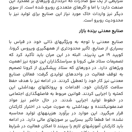
شرایطی از یک سو صادرات که اثرگذاری ویژه‏ای بر عملکرد این
صنعت دارد؛ با اما و اگرهای متعددی روبرو شده است. از سوی
دیگر نیز واردات خاک مورد نیاز این صنایع برای تولید نیز با
محدودیت روبرو است.
صنایع معدنی برنده بازار
صنایع معدنی با توجه به ویژگی‏های ذاتی خود در قیاس با
بسیاری از صنایع، تأثیر محدودتری از همه‏گیری ویروس کرونا،
کویید 19 می پذیرند. البته در این میان باید تأکید کرد که
تصمیمات ستاد ملی کرونا و سیاست‏گذاران این حوزه نیز اهمیت
ویژه‏ای دارد. در دوره‏ای که ستاد پیشگیری از کرونا تصمیم
به توقف فعالیت در واحدهای تولیدی گرفت؛ فعالان صنایع
معدنی نیز کار خود را تعطیل کردند. در ادامه نیز با هدف حفظ
سلامت کارکنان خود، اقدامات و پروتکل‏های بهداشتی این
کمتیه را اجرایی کردند. قوانین مربوط به فاصله‏گذاری اجتماعی
در خطوط تولید اجرایی شدند. در حال حاضر نیز مواد
ضدعفونی‏کننده و بهداشتی به صورت مرتب در اختیار کارکنان
قرار می‏گیرد. این موارد در برآورد هزینه‏های تولید محاسبه
نشده؛ اما قطعاً تأثیر بسزایی بر صورت‏های مالی دارد. در ادامه
باید کارکنان آموزش‏های لازم را ببینند تا امکان فعالیت در شرایط