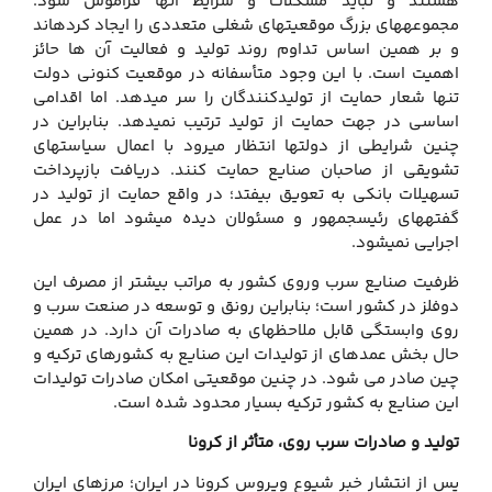
هستند و نباید مشکلات و شرایط آن‏ها فراموش شود.
مجموعه‏های بزرگ موقعیت‏های شغلی متعددی را ایجاد کرده‏اند
و بر همین اساس تداوم روند تولید و فعالیت آن ها حائز
اهمیت است. با این وجود متأسفانه در موقعیت کنونی دولت
تنها شعار حمایت از تولیدکنندگان را سر می‏دهد. اما اقدامی
اساسی در جهت حمایت از تولید ترتیب نمی‏دهد. بنابراین در
چنین شرایطی از دولت‏ها انتظار می‏رود با اعمال سیاست‏های
تشویقی از صاحبان صنایع حمایت کنند. دریافت بازپرداخت
تسهیلات بانکی به تعویق بیفتد؛ در واقع حمایت از تولید در
گفته‏های رئیس‏جمهور و مسئولان دیده می‏شود اما در عمل
اجرایی نمی‏شود.
ظرفیت صنایع سرب وروی کشور به مراتب بیشتر از مصرف این
دوفلز در کشور است؛ بنابراین رونق و توسعه در صنعت سرب و
روی وابستگی قابل ملاحظه‏ای به صادرات آن دارد. در همین
حال بخش عمده‏ای از تولیدات این صنایع به کشورهای ترکیه و
چین صادر می شود. در چنین موقعیتی امکان صادرات تولیدات
این صنایع به کشور ترکیه بسیار محدود شده است.
تولید و صادرات سرب روی، متأثر از کرونا
پس از انتشار خبر شیوع ویروس کرونا در ایران؛ مرزهای ایران