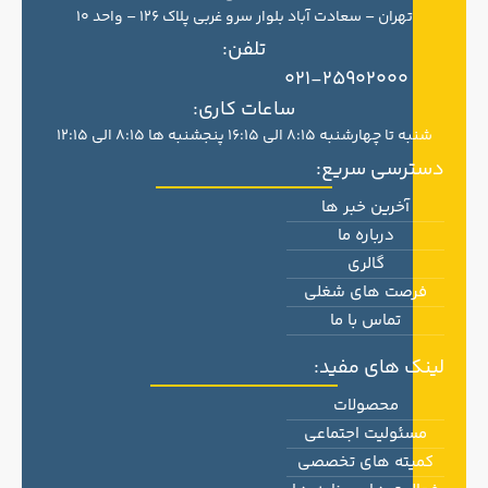
تهران – سعادت آباد بلوار سرو غربی پلاک 126 – واحد 10
تلفن:
021-25902000
ساعات کاری:
شنبه تا چهارشنبه 8:15 الی 16:15 پنجشنبه ها 8:15 الی 12:15
دسترسی سریع:
آخرین خبر ها
درباره ما
گالری
فرصت های شغلی
تماس با ما
لینک های مفید:
محصولات
مسئولیت اجتماعی
کمیته های تخصصی