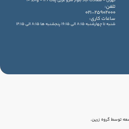
تهران – سعادت آباد بلوار سرو غربی پلاک 126 – واحد 10
تلفن:
021-25902000
ساعات کاری:
شنبه تا چهارشنبه 8:15 الی 16:15 پنجشنبه ها 8:15 الی 12:15
عه توسط گروه زرین.