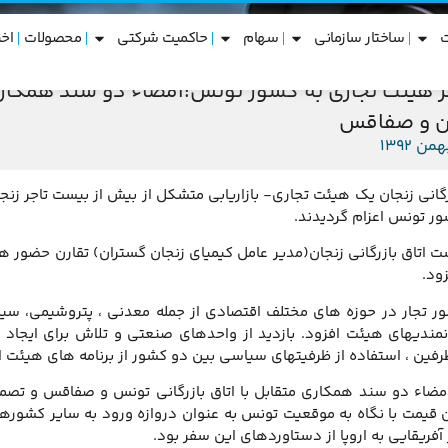
ساختار سازمانی
سهام
حاکمیت شرکتی
محصولات
اخب
 هیئت تجاری به کشور تونس:امضاء دو سند همکاری
جان و صفاقس
رگانی زنجان یک هیئت تجاری- بازاریابی متشکل از بیش از بیست تاجر ز
ور تونس اعزام گردیدند.
ت اتاق بازرگانی زنجان(مدیر عامل کیمیای زنجان گستران) تقارن حضور ه
زود.
ر تجار در حوزه های مختلف اقتصادی از جمله معدنی ، پتروشیمی، سی
مندیهای هیئت افزود. بازدید از واحدهای صنعتی و تلاش برای ایجاد 
فین ، استفاده از ظرفیتهای سیاسی بین دو کشور از برنامه های هیئت اعز
مضاء دو سند همکاری متقابل با اتاق بازرگانی تونس و صفاقس و تصمی
ان قیمت با نگاه به موقعیت تونس به عنوان دروازه ورود به سایر کشورها
فریقایی به اروپا از دستاوردهای این سفر بود.