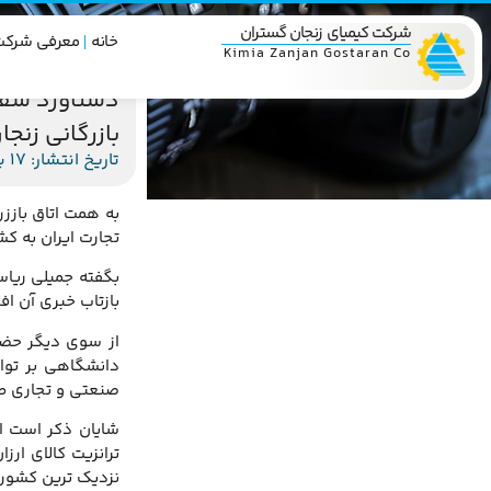
شرکت کیمیای زنجان گستران
خانه
معرفی شرکت
Kimia Zanjan Gostaran Co
دستاورد سفر
بازرگانی زن
تاریخ انتشار: 17 بهمن 1392
به همت اتاق بازز
تجارت ایران به کش
بگفته جمیلی ریاس
بازتاب خبری آن اف
از سوی دیگر حضو
دانشگاهی بر توان
صنعتی و تجاری طر
شایان ذکر است ا
ترانزیت کالای ارز
نزدیک ترین کشور آ