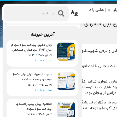
ار
تماس با ما
 بین اتاقهای
آخرین خبرها:
زمان دقیق پرداخت سود سهام
سال 1404 سهامداران مشخص
نجانی و برخی شهرستانهای دیگر کشور براساس مجوز سازمان توسعه
شد
31 تیر 1405
15:19
بیشتر بخوانید »
یئت زنجانی با امضاءو تائید قانون اساسی کشور تونس بر اهمیت و
دعوت از سهامداران برای تکمیل
فرم درخواست مطالبات
مان ، فرش، فلزات رنگین و همچنین تاکید برگسترش فعالیت های
31 تیر 1405
15:15
راه های جدید توسعه فعالیت های بازرگانی ، شناسائی ظرفیتهای
بیشتر بخوانید »
امی از زنجان بود.
م به برگزاری نمایشگاه در کشورهای متناظر- فراهم کردن مسیر
اطلاعیه پیش بینی زمانبندی
ی آفریقا و توجه به توسعه روابط با تونس به عنوان شمالی ترین و
پرداخت سود سهام
12 تیر 1405
15:35