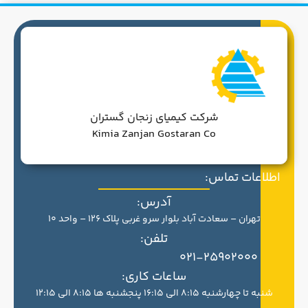
شرکت کیمیای زنجان گستران
Kimia Zanjan Gostaran Co
اطلاعات تماس:
آدرس:
تهران – سعادت آباد بلوار سرو غربی پلاک 126 – واحد 10
تلفن:
021-25902000
ساعات کاری:
شنبه تا چهارشنبه 8:15 الی 16:15 پنجشنبه ها 8:15 الی 12:15