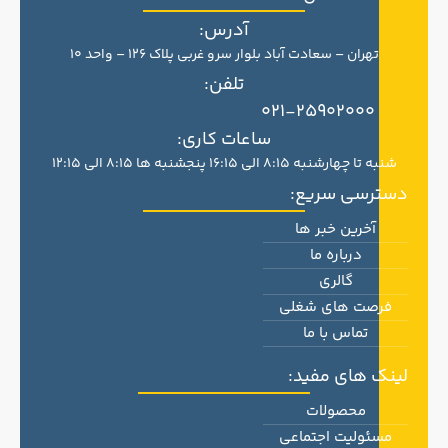
آدرس:
تهران – سعادت آباد بلوار سرو غربی پلاک 126 – واحد 10
تلفن:
021-25902000
ساعات کاری:
شنبه تا چهارشنبه 8:15 الی 16:15 پنجشنبه ها 8:15 الی 12:15
دسترسی سریع:
آخرین خبر ها
درباره ما
گالری
فرصت های شغلی
تماس با ما
لینک های مفید:
محصولات
مسئولیت اجتماعی