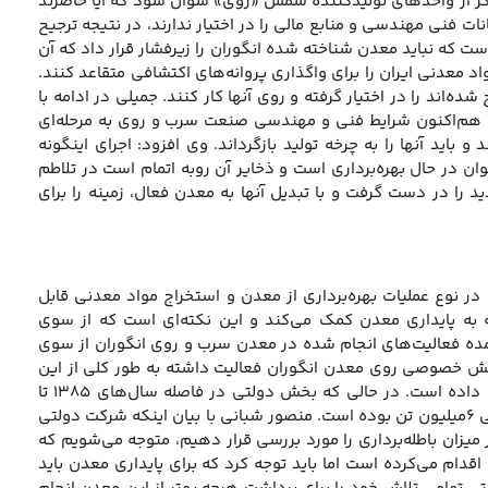
 اگر از واحدهای تولیدکننده شمش «روی» سوال شود که آیا حاضرند
ات فنی مهندسی و منابع مالی را در اختیار ندارند، در نتیجه ترجیح
ست که نباید معدن شناخته شده انگوران را زیرفشار قرار داد که آن
د معدنی ایران را برای واگذاری پروانه‌های اکتشافی متقاعد کنند.
ند را در اختیار گرفته و روی آنها کار کنند. جمیلی در ادامه با
ت: هم‌اکنون شرایط فنی و مهندسی صنعت سرب و روی به مرحله‌ای
باید آنها را به چرخه تولید بازگرداند. وی افزود: اجرای اینگونه
ان در حال بهره‌برداری است و ذخایر آن روبه اتمام است در تلاطم
د را در دست گرفت و با تبدیل آنها به معدن فعال، زمینه را برای
 در نوع عملیات بهره‌برداری از معدن و استخراج مواد معدنی قابل
 به پایداری معدن کمک می‌کند و این نکته‌ای است که از سوی
عمده فعالیت‌های انجام شده در معدن سرب و روی انگوران از سوی
یه و تولید مواد معدنی ایران در گفت‌وگو با اظهار کرد: از سال ۱۳۵۸ تا ۱۳۸۵ بخش خصوصی روی معدن انگوران فعالیت داشته به طور کلی از این
معدن ۶میلیون تن ماده معدنی استخراج کرده و ۴۰ میلیون مترمکعب باطله‌برداری انجام داده است. در حالی که بخش دولتی در فاصله سال‌های ۱۳۸۵ تا
کنون حدود ۱۲۵میلیون مترمکعب باطله‌برداری از معدن داشته و میزان برداشت ماده معدنی ۶میلیون تن بوده است. منصور شبانی با بیان اینکه شرکت دولتی
میزان باطله‌برداری را مورد بررسی قرار دهیم، متوجه می‌شویم که
دام می‌کرده است اما باید توجه کرد که برای پایداری معدن باید