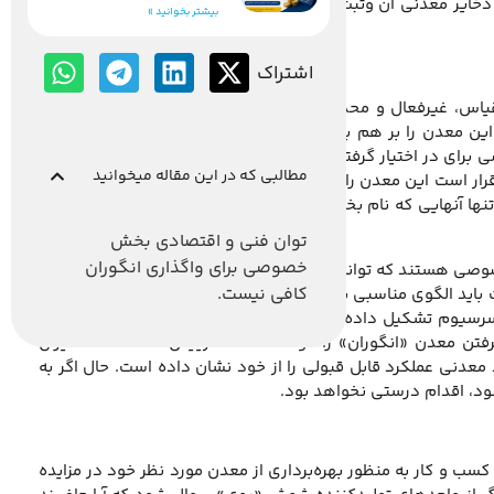
 ذخایر معدنی آن وثبت رکورد قابل قبولی در استخراج مواد معدنی
بیشتر بخوانید »
اشتراک
س، غیرفعال و محدوده‌های اکتشافی متمرکز کند نتیجه بهتری
این معدن را بر هم بزند. رییس خانه اقتصاد ایران که جزو فعالان
رای در اختیار گرفتن معدن سرب و روی انگوران گفت: در اختیار
مطالبی که در این مقاله میخوانید
ر است این معدن را در اختیار بگیرند موضوع مهمی است که باید
تنها آنهایی که نام بخش خصوصی را یدک می‌کشند، برای در اختیار
توان فنی و اقتصادی بخش
خصوصی برای واگذاری انگوران
صوصی هستند که توانایی لازم برای در دست گرفتن پروژه و کارهای
کافی نیست.
 باید الگوی مناسبی برای خود در نظر گرفته و شرکت‌های کوچک با
سیوم تشکیل داده تا علاوه بر تجمیع سرمایه، هزینه‌ها نیز برای
تن معدن «انگوران» را خواهد داشت. رییس خانه اقتصاد ایران
عدنی عملکرد قابل قبولی را از خود نشان داده است. حال اگر به
د، اقدام درستی نخواهد بود.
 کسب و کار به منظور بهره‌برداری از معدن مورد نظر خود در مزایده