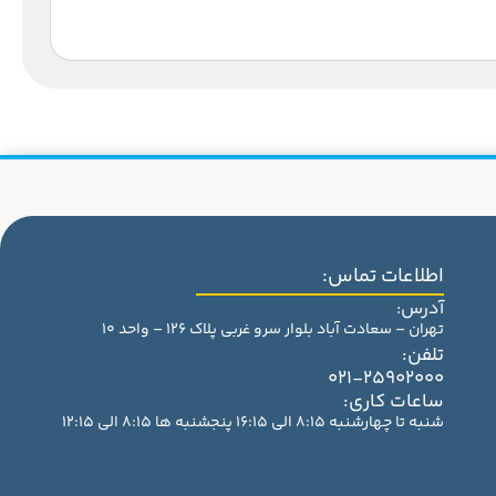
اطلاعات تماس:
آدرس:
تهران – سعادت آباد بلوار سرو غربی پلاک 126 – واحد 10
تلفن:
021-25902000
ساعات کاری:
شنبه تا چهارشنبه 8:15 الی 16:15 پنجشنبه ها 8:15 الی 12:15