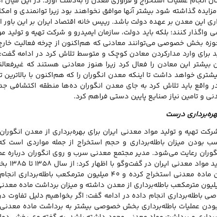
ن انجام عملیات استخراج و فرآوری معدن را به‌دست آورد. در این میان
زایده گذاشته شود بیشتر آنها موافق نخواهند بود زیرا توانمندی و امکان
ری این معدن بر عهده دولت باشد. رییس خانه اقتصاد ایران بر این باور ا
اگذار کنند؛ بلکه باید دولت، سازمان ایمیدرو و شرکت تهیه و تولید موا
ه بخش خصوصی می‌توانند معادنی که هم‌اکنون از چرخه فعالیت خارج شده‌ا
اید برای وارد مدارکردن معادن کوچک و متوسط تلاش کرد در ادامه گف
بیشتر این معادن را فعال کرد زیرا هنوز معادنی هستند که غیرفعالند و 
تری خواهد داشت تا اینکه معدن انگوران را که هم‌اکنون با بالاترین تو
 در واقع باید تلاش کرد به جای معدن انگوران ده‌ها منطقه اکتشافی جدی
نی و تامین نیاز صنایع پایین دستی فراهم کرد.
هره‌برداری درست
رکت تهیه و تولید مواد معدنی ایران برای بهره‌برداری از معدن انگوران
ب بودن میزان باطله‌برداری و حجم استخراج از جمله مواردی است که
انگوران رعایت می‌شود. مدیر مجتمع معدنی سرب و روی انگوران درباره 
شرکت ته
ی باطله‌برداری انجام داده در ادامه گفت: اگر بخواهیم دلیل تفاوت در 
 بودن عملیات باطله‌برداری بخش خصوصی بیشتر به برداشت ماده معدنی اق