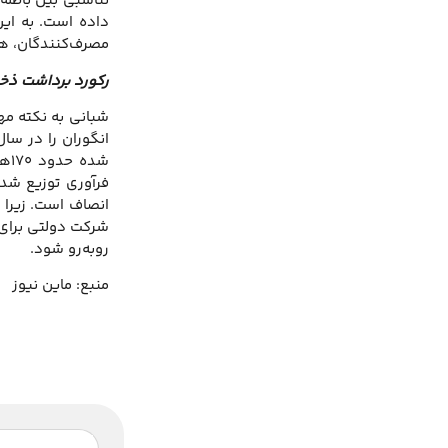
تناسبی بین باطله
داده است. به این
مصرف‌کنندگان، ه
رکورد برداشت ذخیر
شبانی به نکته مه
شد
فرآوری توزیع شد.
انصاف است. زیرا ه
شرکت دولتی برای 
روبه‌رو شود.
منبع: ماین نیوز