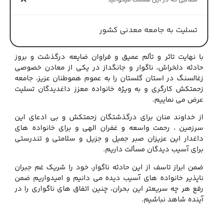
مطالبی که در این قسمت میخوانید
تسلیت به جامعه معدنی کشور
با نهایت تاثر و تألم عمیق و فراوان ضایعه درگذشت و بروز
حادثه دلخراش، ناگوار و جانگداز در یکی از معادن خصوصی
زغالسنگ در استان گلستان را به عموم هموطنان عزیز، جامعه
زحمتکش کارگری و به ویژه خانواده معزز داغدیدگان تسلیت
عرض می نماییم.
از خداوند منان برای درگذشتگان زحمتکش و بی ادعای این
سرزمین ، رحمت واسعه و غفران الهی و برای خانواده های
داغدار این عزیزان صبر جمیل و جزیل و سلامتی و تندرستی
برای آسیب دیدگان مسألت داریم.
ضمن ابراز تاسف از این حادثه ناگوار، خود را شریک غم جبران
ناپذیر خانواده های آسیب دیده می دانیم و امیدواریم ضمن
رفع هر چه سریعتر این بحران، چنین اتفاق های ناگواری را در
آینده شاهد نباشیم.