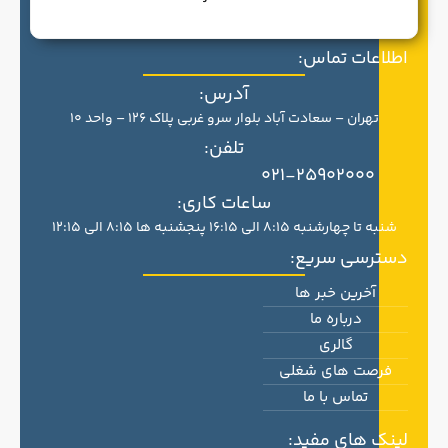
اطلاعات تماس:
آدرس:
تهران – سعادت آباد بلوار سرو غربی پلاک 126 – واحد 10
تلفن:
021-25902000
ساعات کاری:
شنبه تا چهارشنبه 8:15 الی 16:15 پنجشنبه ها 8:15 الی 12:15
دسترسی سریع:
آخرین خبر ها
درباره ما
گالری
فرصت های شغلی
تماس با ما
لینک های مفید: