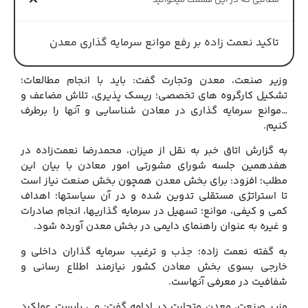
مطالبی که در این قسمت میخوانید
تاکید نعمت زاده بر رفع موانع سرمایه گذاری معدن
وزیر صنعت، معدن وتجارت گفت: باید با انجام مطالعات؛
تشکیل کارگروه های تخصصی؛ ریسک پذیری، تلاش مضاعف و
…موانع سرمایه گذاری در معادن شناسایی و آنها را برطرف
کنیم.
به گزارش اتاق خبر به نقل از میزان، محمدرضا نعمت‌زاده در
هفدهمین جلسه شورای مشورتی امور معادن با بیان این
مطلب؛ افزود: برای بخش معدن همچون بخش صنعت نیاز است
تا استراتژی مستقلی تدوین شده و در آن سیاستها؛ اهداف
کمی و کیفی، موانع؛ تسهیل در سرمایه گذاریها، انجام صادرات
و غیره به عنوان راهنمای دایمی در بخش معدن آورده شود.
به گفته نعمت زاده؛ جذب و ترغیب سرمایه گذاران داخلی و
خارجی بسوی بخش معادن کشور نیازمند اطلاع رسانی و
شفافیت در معرفی آنهاست.
وزیر صنعت، معدن وتجارت در ادامه گفت: می بایست عملکرد