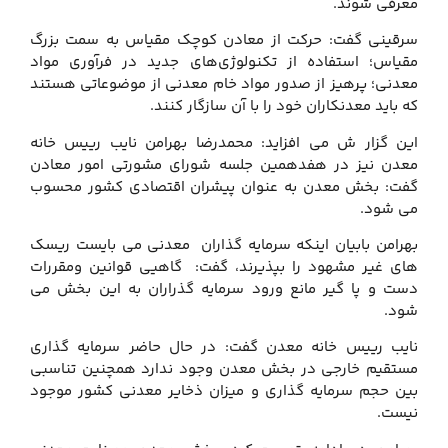
معرفی شوند.
سرقینی گفت: حرکت از معادن کوچک مقیاس به سمت بزرگ
مقیاس؛ استفاده از تکنولوژی‌های جدید در فرآوری مواد
معدنی؛ پرهیز از صدور مواد خام معدنی از موضوعاتی هستند
که باید معدنکاران خود را با آن سازگار کنند.
این گزار ش می افزاید: محمدرضا بهرامن نایب رییس خانه
معدن نیز در هفدهمین جلسه شورای مشورتی امور معادن
گفت: بخش معدن به عنوان پیشران اقتصادی کشور محسوب
می شود.
بهرامن بابیان اینکه سرمایه گذاران معدنی می بایست ریسک
های غیر مشهود را بپذیرند، گفت: گاهیی قوانین ومقررات
دست و پا گیر مانع ورود سرمایه گذراران به این بخش می
شود.
نایب رییس خانه معدن گفت: در حال حاضر سرمایه گذاری
مستقیم خارجی در بخش معدن وجود ندارد همچنین تناسبی
بین حجم سرمایه گذاری و میزان ذخایر معدنی کشور موجود
نیست.