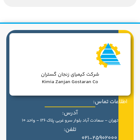
شرکت کیمیای زنجان گستران
Kimia Zanjan Gostaran Co
اطلاعات تماس:
آدرس:
تهران – سعادت آباد بلوار سرو غربی پلاک 126 – واحد 10
تلفن:
021-25902000