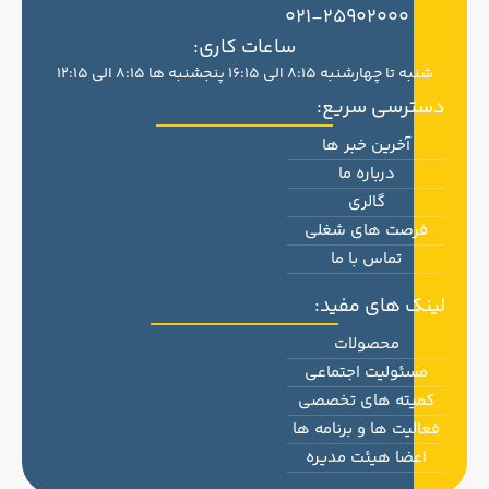
021-25902000
ساعات کاری:
شنبه تا چهارشنبه 8:15 الی 16:15 پنجشنبه ها 8:15 الی 12:15
دسترسی سریع:
آخرین خبر ها
درباره ما
گالری
فرصت های شغلی
تماس با ما
لینک های مفید:
محصولات
مسئولیت اجتماعی
کمیته های تخصصی
فعالیت ها و برنامه ها
اعضا هیئت مدیره