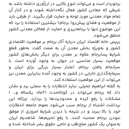
برخوردار است و می‌تواند تنوع بالایی در ارزآوری داشته باشد به
شرطی که معادن کشور فعال نگه‌داشته شوند و در کنار آن
تمام مواد معدنی مورد توجه و حمایت قرار بگیرند. از طرفی باید
از موقعیت و فضای پیش‌رو( برجام) بیشترین استفاده را برد که
این موضوع تنها با برنامه‌ریزی و حمایت از فعالان معدنی کشور
محقق می‌شود.
رییس خانه اقتصاد ایران درباره آثار برجام بر موقعیت اقتصادی
کشور و به‌ویژه بخش معدن آن به صمت گفت: به‌طور قطع
شرایط پسابرجام علاوه بر معدن برای دیگر بخش‌های کشور
موقعیت بسیار مناسبی در جهان به وجود آورده است. با
سرانجام یافتن برجام، اعتبار بسیار بزرگی برای ایران و
سرمایه‌گذاری خارجی در کشور به وجود آمده بنابراین معدن نیز
می‌تواند از این موقعیت استفاده کند.
به گفته ابراهیم جمیلی، نباید انتظارات را به سمتی برد و نشان
داد که برجام می‌تواند در کوتاه‌مدت (۶ماه، یکساله و… )
مشکلات را رفع کرده و محدودیت‌ها را بردارد. چراکه این
برداشت اشتباه از برجام سبب می‌شود عموم جامعه انتظارات
خود را بالا ببرند و در نتیجه با دیدن شرایط امروزی از موفق
نبودن برجام صحبت کنند. با رفع تحریم‌ها، شاهدیم ایران
به‌عنوان یک کشور صلح‌طلب و حامی حقوق بشر شناخته شده و