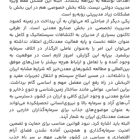
اهداف توسعه به بیراهه بکشاند. البته این مشکل فقط ویژه
مدیریت دولتی نیست، بلکه بخش خصوصی هم در این بخش با
مشکلات زیاد مدیریتی روبه‌رو است.
یکی دیگر از مباحثی که می‌توان به آن پرداخت در زمینه کمبود
مدیریت تخصصی در بخش صنایع معدنی است. از طرفی
تاکنون بسیاری از مدیران به اکتشافات سیستماتیک و کامل به
عنوان حلقه نخست و پایه فعالیت معدنکاری اعتقاد نداشته و
می‌توان این امر را به‌عنوان عاملی اثرگذار در اتلاف سرمایه
برشمرد. برپایه این گزارش، امروز لازم است در موقعیت به
وجود آمده و با تعامل و ارتباط هرچه بیشتر با مدل‌های موفق
بین‌المللی و مطالعه کشورهای معدن‌خیز که شرایط مشابه ایران
را داشته‌اند، در مسیر اصلاح سیستم و انتقال تجربیات مفید و
اثربخش در راه رفع این معضل مهم و اساسی گام برداشت.
براین اساس، عواملی مانند ساختار زمین‌شناسی و تنوع ذخایر و
منابع معدنی و وجود انرژی کافی و ارزان در کشور، دسترسی به
آب‌های آزاد و سرمایه بالا و نیروی‌انسانی تحصیلکرده می‌تواند
به عنوان موضوع‌های جذاب برای سرمایه‌گذاران خارجی در
صنعت معدنکاری ایران به شمار آیند.
البته باید اشاره کرد، نبود قوانین مناسب برای حمایت و تضمین
امنیت سرمایه‌گذاری و همچنین آماده نشدن فضای آرام
اقتصادی و سیاسی در کشور، مانعی مهم بر سر راه جذب