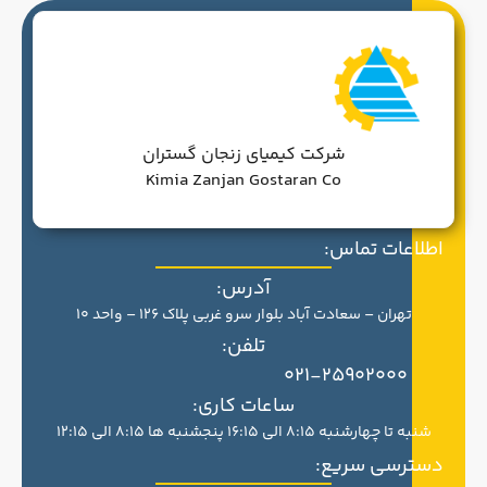
شرکت کیمیای زنجان گستران
Kimia Zanjan Gostaran Co
اطلاعات تماس:
آدرس:
تهران – سعادت آباد بلوار سرو غربی پلاک 126 – واحد 10
تلفن:
021-25902000
ساعات کاری:
شنبه تا چهارشنبه 8:15 الی 16:15 پنجشنبه ها 8:15 الی 12:15
دسترسی سریع: