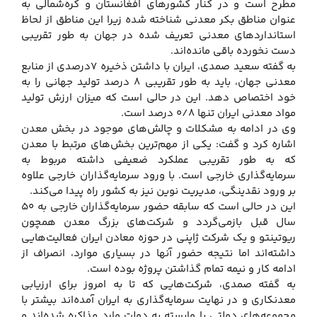
مطرح است و در کنار کشورهای افغانستان و کره‌شمالی به
عنوان مناطق بکر معدنی شناخته شده زیرا این مناطق از لحاظ
استانداردهای معدنی تعریف شده در جهان به طور تقریبی
دست نخورده باقی مانده‌اند.
به گفته سعید صمدی، ایران با داشتن ذخیره ۷درصدی از منابع
معدنی جهان، باید به طور تقریبی ۸ درصد تولید جهانی را به
خود اختصاص دهد. این در حالی است که میزان ارزش تولید
مواد معدنی ایران تنها ۰/۸ درصد است.
وی در ادامه به مشکلات و چالش‌های موجود در بخش معدن
اشاره کرد و گفت: یکی از مهم‌ترین بخش‌های مرتبط با معدن
که به طور تقریبی عملکرد ضعیفی داشته مربوط به
سرمایه‌گذاری خارجی است. با ورود سرمایه‌گذاران خارجی علاوه
بر ورود نقدینگی، مدیریت نوین نیز به کشور راه پیدا می‌کند.
این در حالی است که سابقه حضور سرمایه‌گذاران خارجی به ۵۰
سال قبل بازمی‌گردد و شرکت‌های بزرگ معدن همچون
ریوتینتو و یک شرکت ژاپنی در حوزه معادن ایران فعالیت‌هایی
داشته‌اند اما نتیجه حضور آنها در بسیاری موارد، انصراف از
ادامه کار و نیمه تمام گذاشتن پروژه بوده است.
به گفته صمدی، شرکت‌هایی که تا به امروز برای ارزیابی
معدنکاری و در نهایت سرمایه‌گذاری به ایران آمده‌اند بیشتر با
مجموعه‌های دولتی یا وابسته به دولت وارد مذاکره شده‌اند و