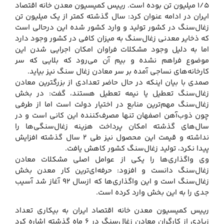
۱/۵ میلیون تن بوده است. رییس کمیسیون معدن خانه اقتصاد
ایران در ادامه عنوان کرد: سال گذشته کمتر از یک میلیون تن
زغال‌سنگ در کشور تولید و وارد کشور شده این درحالی است
که ذخایر معدنی زغال‌سنگ به میزان کافی در کشور وجود دارد
اما به دلیل وجود مشکلات فراوان امکان اجرایی شدن این
موضوع فراهم نشده و بیم آن می‌رود که بلایی که سر
کارخانه‌های نساجی آمده بر سر معادن زغال سنگ نیز بیاید.
صمدی با بیان اینکه در حال حاضر تعدادی از بزرگترین معادن
زغال‌سنگ تعطیل یا نیمه تعطیل هستند، گفت: در بخش
زغال‌سنگ مهم‌ترین منابع در اختیار دولت است اما از طرفی
چون ذوب‌آهن اصفهان تنها مصرف‌کننده این کانی است و در
سال‌های گذشته امکان پرداخت هزینه زغال‌سنگی‌ها را
نداشته و قیمت این محصول نیز طی ۲ سال گذشته افزایش
پیدا نکرد، تولید زغال‌سنگ کشور کاهش یافت.
وی واگذاری‌ها را یکی از عوامل اصلی مشکلات معادن
زغال‌سنگ دانست و افزود: حرفه‌ای‌ترین کار معدن بخش
زغال‌سنگ است و این واگذاری‌ها که ازسال ۹۲ آغاز شد آسیب
جدی را به این بخش وارد کرده است.
رییس کمیسیون معدن خانه اقتصاد ایران به بیکاری تعداد
زیادی از کارگران معادن زغال‌سنگ در ۶ ماه گذشته اشاره کرد