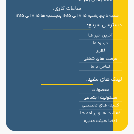
021-25902000
ساعات کاری:
شنبه تا چهارشنبه 8:15 الی 16:15 پنجشنبه ها 8:15 الی 12:15
دسترسی سریع:
آخرین خبر ها
درباره ما
گالری
فرصت های شغلی
تماس با ما
لینک های مفید:
محصولات
مسئولیت اجتماعی
کمیته های تخصصی
فعالیت ها و برنامه ها
اعضا هیئت مدیره