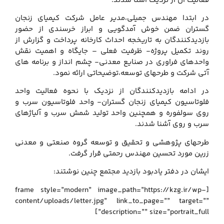
فعالیت آن از نزدیک آشنا شدند.
در ابتدا مهندس جمیلی،مدیر عامل شرکت کیمیای زنجان
گستران ضمن خوش آمدگویی و ابراز خرسندی از حضور
بازدیدکنندگان به تاریخجه احداث کارخانه پرداخت و گزارش از
روند تکمیل پروژه- ظرفیت فعلی – جایگاه و اهمیت نقش
واحدهای فراوری در صنایع معدنی- چشم انداز و برنامه های
آتی شرکت و طرحهای توسعه،توضیحاتی ارائه نمود.
در ادامه بازدیدکنندگان از نزدیک با نحوه فعالیت واحد
فلوتاسیون کیمیای زنجان گستران- واحد فلوتاسیون سرب و
روی سولفوره و همچنین واحد تولید شمش سرب و آلیاژهای
سرب و روی آشنا شدند.
طرحهای پژوهشی و تحقیق و توسعه گروه صنعتی و معدنی
زرین مورد تحسین مهندس رحمتی قرار گرفت.
ایشان در دفتر یادبود بازدید مجتمع چنین نوشتند:
[frame style=”modern” image_path=”https://kzg.ir/wp-
content/uploads/letter.jpg” link_to_page=”” target=””
description=”” size=”portrait_full”]