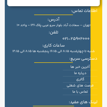
اطلاعات تماس:
آدرس:
تهران – سعادت آباد بلوار سرو غربی پلاک 126 – واحد 10
تلفن:
021-25902000
ساعات کاری:
شنبه تا چهارشنبه 8:15 الی 16:15 پنجشنبه ها 8:15 الی 12:15
دسترسی سریع:
آخرین خبر ها
درباره ما
گالری
فرصت های شغلی
تماس با ما
لینک های مفید: