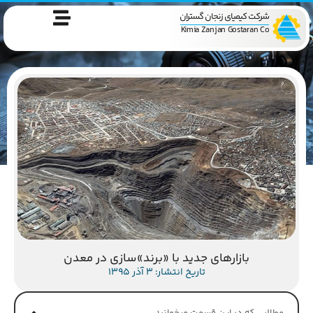
شرکت کیمیای زنجان گستران
Kimia Zanjan Gostaran Co
بازارهای جدید با «برند»سازی در معدن
تاریخ انتشار: 3 آذر 1395