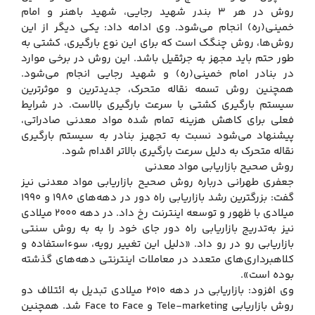
روش در هر ۳ بندر شهید رجایی، شهید باهنر و امام
خمینی(ره) انجام می‌شود. وی ادامه داد: یکی دیگر از این
روش‌ها، روش چنگک است که برای این نوع بارگیری، کشتی به
طور حتم باید مجهز به جرثقیل باشد. این روش در برخی موارد
در بنادر امام خمینی(ره) و شهید رجایی انجام می‌شود.
همچنین روش تسمه نقاله متحرک، جدیدترین و موثرترین
سیستم بارگیری کشتی با سرعت بارگیری بالاست. در شرایط
فعلی برای کاهش هزینه تمام شده مواد معدنی صادراتی،
پیشنهاد می‌شود نسبت به تجهیز بنادر به سیستم بارگیری
نقاله متحرک به دلیل سرعت بارگیری بالاتر اقدام شود.
روش صحیح بازاریابی مواد معدنی
جعفری طهرانی درباره روش صحیح بازاریابی مواد معدنی نیز
گفت: بزرگترین رشد بازاریابی راه دور در دهه‌های ۱۹۸۰ و ۱۹۹۰
میلادی با ظهور و توسعه اینترنت رخ داد. در دهه ۲۰۰۰ میلادی
نیز به‌تدریج بازاریابی راه دور جای خود را به به روش سنتی
بازاریابی رو در رو داد. «دلیل این تغییر رویه، سوءاستفاده و
کلاهبرداری‌های متعدد در معاملات اینترنتی دهه‌های گذشته
بوده است».
وی افزود: بازاریابی در دهه ۲۰۱۰ میلادی تبدیل به ائتلاف دو
روش بازاریابی Tele-marketing و Face to Face شد. همچنین