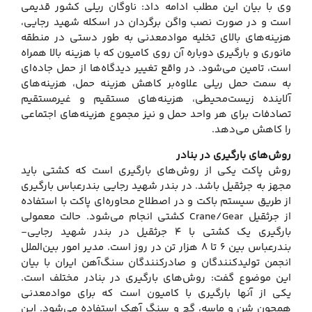
وی با بیان این مطلب ادامه داد: ناوگان ریلی کشور قدیمی
است و در صورت نصب واگن برگردان در اسکله شهید رجایی،
هزینه‌های بالای تخلیه موادمعدنی به طور دستی در منطقه
مانوری و بارگیری دوباره آن روی کامیون که با هزینه بالا همراه
است، تامین می‌شود. در واقع تغییر دیدگاه‌ها از حمل جاده‌ای
به سمت حمل ریلی علاوه‌بر کاهش هزینه حمل، هزینه‌های
آلاینده زیست‌محیطی، هزینه‌های مستقیم و غیرمستقیم
تصادفات برای هر واحد حمل و نیز مجموع هزینه‌های اجتماعی
را کاهش می‌دهد.
روش‌های بارگیری در بنادر
روش پاکت یکی از روش‌های بارگیری است که کشتی باید
مجهز به جرثقیل باشد. در بندر شهید رجایی بندرعباس بارگیری
از طریق سیستم باکت و در اصطلاح محاوره‌ای پاکت با استفاده
از جرثقیل Crane/Gear کشتی انجام می‌شود. حالت معمولی
بارگیری یک کشتی با ۴ جرثقیل در بندر شهید رجایی-
بندرعباس بین ۶ تا ۸ هزار تن در روز است. مدیر امور بین‌الملل
انجمن تولیدکنندگان و صادرکنندگان سنگ‌آهن ایران با بیان
این موضوع گفت: روش‌های بارگیری در بنادر مختلف است.
یکی از آنها بارگیری با کامیون است که برای موادمعدنی
همچون شن و ماسه، گچ و سنگ آهک استفاده می‌شود. این