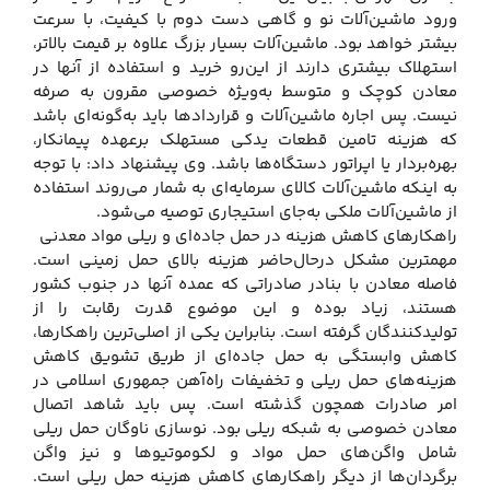
ورود ماشین‌آلات نو و گاهی دست دوم با کیفیت، با سرعت
بیشتر خواهد بود. ماشین‌آلات بسیار بزرگ علاوه بر قیمت بالاتر،
استهلاک بیشتری دارند از این‌رو خرید و استفاده از آنها در
معادن کوچک و متوسط به‌ویژه خصوصی مقرون به صرفه
نیست. پس اجاره ماشین‌آلات و قراردادها باید به‌گونه‌ای باشد
که هزینه تامین قطعات یدکی مستهلک برعهده پیمانکار،
بهره‌بردار یا اپراتور دستگاه‌ها باشد. وی پیشنهاد داد: با توجه
به اینکه ماشین‌آلات کالای سرمایه‌ای به شمار می‌روند استفاده
از ماشین‌آلات ملکی به‌جای استیجاری توصیه می‌شود.
راهکارهای کاهش هزینه در حمل جاده‌ای و ریلی مواد معدنی
مهمترین مشکل درحال‌حاضر هزینه بالای حمل زمینی است.
فاصله معادن با بنادر صادراتی که عمده آنها در جنوب کشور
هستند، زیاد بوده و این موضوع قدرت رقابت را از
تولیدکنندگان گرفته است. بنابراین یکی از اصلی‌ترین راهکارها،
کاهش وابستگی به حمل جاده‌ای از طریق تشویق کاهش
هزینه‌های حمل ریلی و تخفیفات راه‌آهن جمهوری اسلامی در
امر صادرات همچون گذشته است. پس باید شاهد اتصال
معادن خصوصی به شبکه ریلی بود. نوسازی ناوگان حمل ریلی
شامل واگن‌های حمل مواد و لکوموتیوها و نیز واگن
برگردان‌ها از دیگر راهکارهای کاهش هزینه حمل ریلی است.