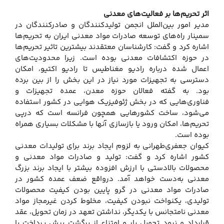
اثر تحریم‌ها بر فعالیت‌های معدنی
مدیر امور بین‌الملل انجمن تولیدکنندگان و صادرکنندگان در
سمینار راه‌های توسعه صادرات مواد معدنی ایران به تحریم‌ها
اشاره کرد و گفت: کارشناسان معتقدند بیشترین تاثیر تحریم‌ها
در حوزه اکتشافات معدنی بوده است. زیرا محدودیت‌های
اعمال شده درباره رادیو مغناطیس تا رادیو اکتیو، امکان
دسترسی به تجهیزات مورد نیاز در این بخش را از بین برده
بود. به گفته فعالان حوزه معدن، عمده تجهیزات و
فناوری‌هایی که در بخش ژئوفیزیک هوایی در کشور استفاده
می‌شود، ساخت کشورهایی همچون فرانسه است که درپی
تحریم‌ها، امکان ورود یا بازسازی آنها با مشکلات بسیاری همراه
بوده است.
کیوان جعفری‌طهرانی به لزوم ایجاد برند برای تولیدات معدنی
کشور اشاره کرد و گفت: تولید و صادرات مواد معدنی و
محصولات بالادستی با ارزش افزوده بیشتر با ایجاد برند بزرگ
معدنی به‌دست خواهد آمد. درواقع ضعف عمده کشور در
صادرات مواد معدنی در گرو پایین بودن کیفیت محصولات
تولیدی، یکنواخت نبودن کیفیت، مخلوط کردن غیرمجاز مواد
معدنی نامتجانس با یکدیگر، نداشتن تعهد در زمان تحویل، عقد
قرارداد و نبود تحویل بار و امتناع از برگشت پیش پرداخت یا