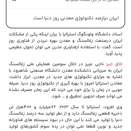
مطالبی که در این قسمت میخوانید
ایران نیازمند تکنولوژی معدنی روز دنیا است.
استاد دانشگاه ولونگوگ استرالیا با بیان اینکه یکی از مشکلات
ایران درصنعت زغالسنگ و معدن بهره نبردن از فناوری روز
است، گفت: با استفاده ازفناوری مدرن می توان تحول عظیمی
پدید آورد.
اتاق خبر
: ناجی عزیز در خلال سومین همایش ملی زغالسنگ
ایران به میزبانی دانشکده معدن دانشگاه صنعتی شاهرود با
اشاره به مزایای تکنولوژی های جدید در معدن، ابراز داشت:
معادن استرالیا امروز با بهره گیری از تکنولوژی روز دنیا، صرفه
جویی در زمان را برای خود می خرند که این زمان مصرف نشده
می تواند صرف تجهیز، تحقیق و … شود.
وی افزود: استرالیا تا سال ۲۰۱۳، ۷۶میلیارد و ۴۰۰هزار تن
ذخیره قطعی زغالسنگ دارد و از نظر تولید سه درصد زغالسنگ
دنیا را تولید می کند با این حال در نبود سیستم های فناورانه
جدید و نوین قطعا نمی توان در رده سوم کشورهای تولید