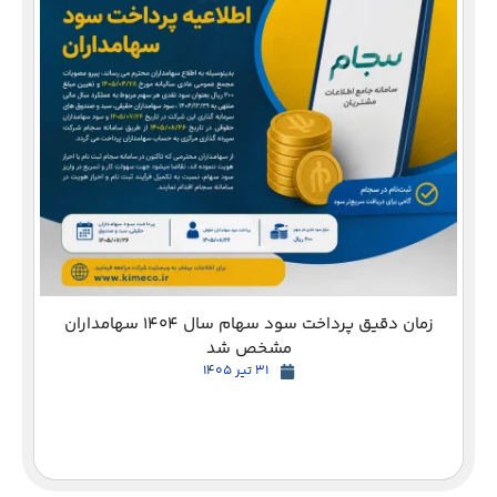
دع
زمان دقیق پرداخت سود سهام سال 1404 سهامداران
مشخص شد
31 تیر 1405