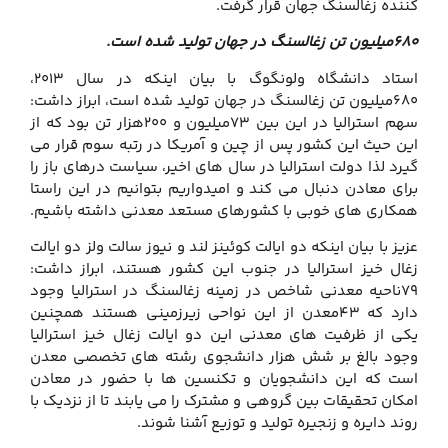
کننده زغالسنگ جهان قرار گرفت.
۶۸۰میلیون تن زغالسنگ در جهان تولید شده است.
استاد دانشگاه ولونگوگ با بیان اینکه در سال ۲۰۱۳،
۶۸۰میلیون تن زغالسنگ در جهان تولید شده است، ابراز داشت:
سهم استرالیا در این بین ۷۳میلیون و ۲۰۰هزار تن بود که از
این حیث این کشور پس از چین و آمریکا در رتبه سوم قرار می
گیرد لذا دولت استرالیا در سال های اخیر، سیاست درهای باز را
برای معادن دنبال می کند و امیدواریم بتوانیم در این راستا
همکاری های خوبی با کشورهای مستعد معدنی داشته باشیم.
عزیز با بیان اینکه دو ایالت کوئینز لند و نیوز سالت ولز دو ایالت
زغال خیز استرالیا در جنوب این کشور هستند، ابراز داشت:
۷۹ناحیه معدنی شاخص در زمینه زغالسنگ در استرالیا وجود
دارد که ۴۳معدن از این نواحی زیرزمینی هستند همچنین
یکی از ظرفیت های معدنی این دو ایالت زغال خیز استرالیا
وجود بالغ بر شش هزار دانشجوی رشته های تخصصی معدن
است که این دانشجویان و تکنسین ها با حضور در معادن
امکان تحقیقات بین گروهی و مشترک را می یابند تا از نزدیک با
روند دایره و زنجیره تولید و توزیع آشنا شوند.