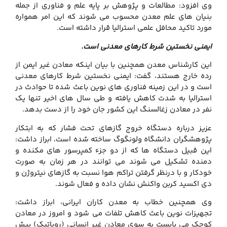
وی افزود: مطالعات و پژوهش بر پایه علم و فناوری از جمله
بنیان های علم معدن محسوب می شوند که این امر همواره
مورد تاکید محافل علمی استرالیا قرار داشته است.
ایمنی نخستین شرط کارهای معدنی است.
این کارشناس معدن همچنین با بیان اینکه معادن غیر ایمن از
رده خارج هستند، گفت: ایمنی نخستین شرط کارهای معدنی
است و در این زمینه فناوری های نوین باعث شده تا حوادث در
استرالیا به شدت کاهش یافته و طی سال های اخیر تنها یک
نفر در معادن زغالسنگ این کشور جان خود را از دست بدهد.
عزیز درباره دستگاه خروج گازهای تحت فشار که به ابتکار
پژوهشگران دانشگاه ولونگوگ ساخته شده است، ابراز داشت:
این قبیل دستگاه ها که از دو جزء کمپرسور های مکنده و
دمنده تشکیل می شوند می توانند در هر زمان به صورت
خودکار و با درنظر گرفتن تراکم هوا نسبت به گازهای نیتروژن و
دی اکسید کربن واکنش نشان داده و فعال شوند.
وی همچنین خطاب به معدن کاران ایرانی، ابراز داشت:
تجهیزات نوین باعث کاهش تلفات می شود و امروز در معادن
کوچک می بایست به سوی معادن غیر انسانی (روباتیک) پیش