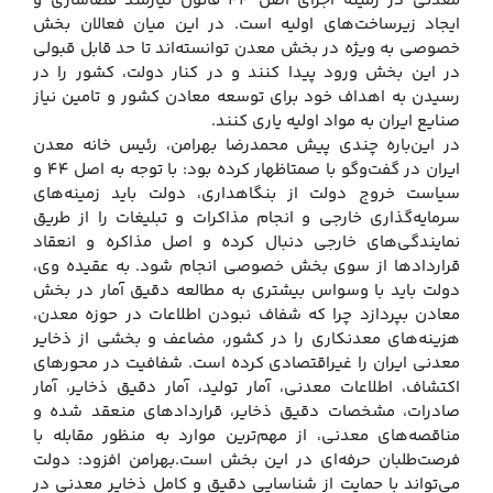
معدنی در زمینه اجرای اصل ۴۴ قانون نیازمند فضاسازی و
ایجاد زیرساخت‌های اولیه است. در این میان فعالان بخش
خصوصی به ویژه در بخش معدن توانسته‌اند تا حد قابل قبولی
در این بخش ورود پیدا کنند و در کنار دولت، کشور را در
رسیدن به اهداف خود برای توسعه معادن کشور و تامین نیاز
صنایع ایران به مواد اولیه یاری کنند.
در این‌باره چندی پیش محمدرضا بهرامن، رئیس خانه معدن
ایران در گفت‌وگو با صمتاظهار کرده بود: با توجه به اصل ۴۴ و
سیاست خروج دولت از بنگاهداری، دولت باید زمینه‌های
سرمایه‌گذاری خارجی و انجام مذاکرات و تبلیغات را از طریق
نمایندگی‌های خارجی دنبال کرده و اصل مذاکره و انعقاد
قراردادها از سوی بخش خصوصی انجام شود. به عقیده وی،
دولت باید با وسواس بیشتری به مطالعه دقیق آمار در بخش
معادن بپردازد چرا که شفاف نبودن اطلاعات در حوزه معدن،
هزینه‌های معدنکاری را در کشور، مضاعف و بخشی از ذخایر
معدنی ایران را غیراقتصادی کرده است. شفافیت در محورهای
اکتشاف، اطلاعات معدنی، آمار تولید، آمار دقیق ذخایر، آمار
صادرات، مشخصات دقیق ذخایر، قراردادهای منعقد شده و
مناقصه‌های معدنی، از مهم‌ترین موارد به منظور مقابله با
فرصت‌طلبان حرفه‌ای در این بخش است.بهرامن افزود: دولت
می‌تواند با حمایت از شناسایی دقیق و کامل ذخایر معدنی در