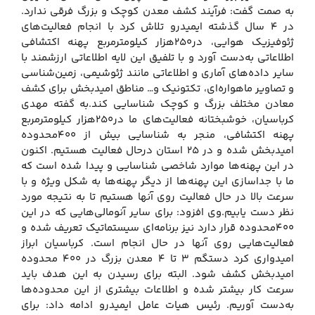
به صمت گفت: فرآیند کشف معدن کوچک و بزرگ فرقی ندارد.
در ۴ سال گذشته ایمیدرو تلاش کرد با انجام فعالیت‌های
ژئوفیزیک هوایی، در۲۵۰هزار کیلومترمربع پهنه اکتشافی
اطلاعاتی به‌دست آورد و با تلفیق این لایه اطلاعاتی ارزشمند با
سایر داده‌های آماری و اطلاعاتی مانند ژئوشیمی، زمین‌شناسی
و تصاویر ماهواره‌ای، تکتونیک و… مناطق امیدبخش برای کشف
معادن مختلف بزرگ و کوچک شناسایی کند.به گفته مهدی
کرباسیان، خوشبختانه فعالیت‌های ما در۲۵۰هزار کیلومترمربع
پهنه اکتشافی، منجر به شناسایی بیش از ۴۰۰محدوده
امیدبخش شده و در ۲۵ استان درحال فعالیت هستیم. اکنون
در این پهنه‌ها موارد شاخصی شناسایی و پیدا شده است که
ما با جداسازی این پهنه‌ها از دیگر پهنه‌ها به شکل ویژه و با
سرعت بالا در حال فعالیت روی آنها هستیم تا به نتیجه مورد
نظر دست یابیم.وی افزود: برای سایر آنومالی‌هایی که در این
۴۰۰محدوده قرار دارد نیز برنامه‌ای سیستماتیک تعریف شده و
فعالیت‌هایی روی آنها در حال انجام است. کرباسیان ابراز
امیدواری کرد دستگم ۳ تا ۴ معدن بزرگ در ۴۰۰ محدوده
امیدبخش کشف شود. البته برای رسیدن به این هدف باید
سرعت کار بیشتر شده و اطلاعات بیشتری از این محدوده‌ها
به‌دست آوریم. رئیس هیات عامل ایمیدرو ادامه داد: برای