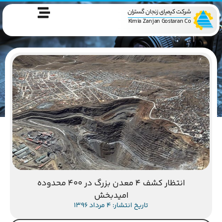
شرکت کیمیای زنجان گستران
Kimia Zanjan Gostaran Co
انتظار کشف ۴ معدن بزرگ در ۴۰۰ محدوده
امیدبخش
تاریخ انتشار: 4 مرداد 1396