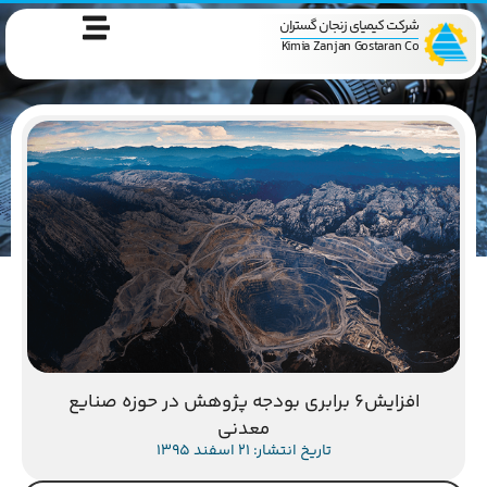
شرکت کیمیای زنجان گستران
Kimia Zanjan Gostaran Co
افزایش۶ برابری بودجه پژوهش در حوزه صنایع
معدنی
تاریخ انتشار: 21 اسفند 1395