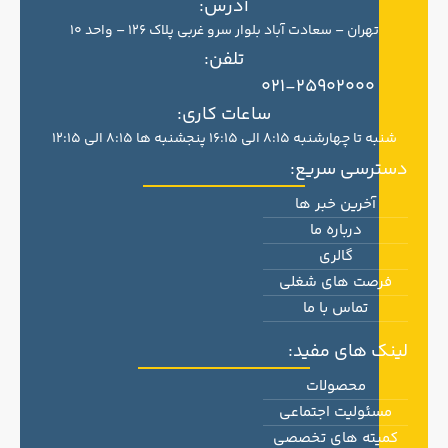
آدرس:
تهران – سعادت آباد بلوار سرو غربی پلاک 126 – واحد 10
تلفن:
021-25902000
ساعات کاری:
شنبه تا چهارشنبه 8:15 الی 16:15 پنجشنبه ها 8:15 الی 12:15
دسترسی سریع:
آخرین خبر ها
درباره ما
گالری
فرصت های شغلی
تماس با ما
لینک های مفید:
محصولات
مسئولیت اجتماعی
کمیته های تخصصی