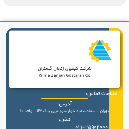
شرکت کیمیای زنجان گستران
Kimia Zanjan Gostaran Co
اطلاعات تماس:
آدرس:
تهران – سعادت آباد بلوار سرو غربی پلاک 126 – واحد 10
تلفن:
021-25902000