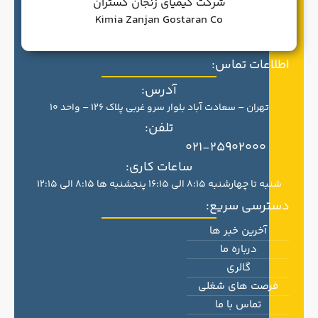
شرکت کیمیای زنجان گستران
Kimia Zanjan Gostaran Co
اطلاعات تماس:
آدرس:
تهران – سعادت آباد بلوار سرو غربی پلاک 126 – واحد 10
تلفن:
021-25902000
ساعات کاری:
شنبه تا چهارشنبه 8:15 الی 16:15 پنجشنبه ها 8:15 الی 12:15
دسترسی سریع:
آخرین خبر ها
درباره ما
گالری
فرصت های شغلی
تماس با ما