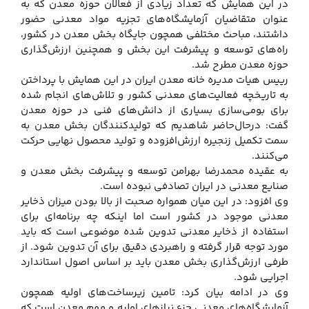
در این همایش که تعداد زیادی از فعالان حوزه معدن که به
عنوان متقاضیان آزمایشگاه‌های تجزیه مواد معدنی حضور
داشتند، مباحث مختلفی همچون جایگاه بخش معدن در کشور،
راه‌های توسعه و پیشرفت این بخش و همچنین ارزش‌گذاری
حوزه معدن مطرح شد.
رییس هیات مدیره خانه معدن ایران در این همایش با پرداختن
به تاریخچه فعالیت‌های معدنی کشور و تلاش‌های انجام شده
برای بومی‌سازی بسیاری از دانش‌های فنی در حوزه معدن
گفت: درحال‌حاضر شاهدیم که تولیدکنندگان بخش معدن به
سمت تکمیل زنجیره ارزش‌افزوده و تولید محصول نهایی حرکت
می‌کنند.
به عقیده محمدرضا بهرامن توسعه و پیشرفت بخش معدن و
صنایع معدنی در ایران تصادفی نبوده است.
وی افزود: در این میان همواره صحبت از بالا بودن میزان ذخایر
معدنی موجود در کشور است اما اینکه چه برنامه‌ای برای
استفاده از ذخایر معدنی تدوین شده موضوعی است که باید
مورد توجه قرار گرفته و راهبردی دقیق برای آن تدوین شود. از
طرفی ارزش‌گذاری بخش معدن باید بر اساس اصول استاندارد
اجرایی شود.
وی در ادامه بیان کرد: تامین زیرساخت‌های اولیه همچون
آزمایشگاه‌های معدنی جزء نیازهای اولیه و مهم معدن است که