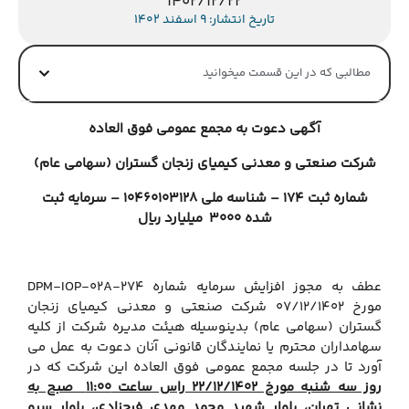
1402/12/22
تاریخ انتشار: 9 اسفند 1402
مطالبی که در این قسمت میخوانید
آگهی دعوت به مجمع عمومی فوق العاده
شرکت صنعتی و معدنی کیمیای زنجان گستران (سهامی عام)
شماره ثبت 174 – شناسه ملی 10460103128
–
سرمایه ثبت
شده 3000 میلیارد ریال
عطف به مجوز افزایش سرمایه شماره DPM-IOP-02A-274
مورخ 07/12/1402 شرکت صنعتی و معدنی کیمیای زنجان
گستران (سهامی عام) بدینوسیله هیئت مدیره شرکت از کلیه
سهامداران محترم یا نمایندگان قانونی آنان دعوت به عمل می
آورد تا در جلسه مجمع عمومی فوق العاده این شرکت که در
روز سه شنبه مورخ 22/12/1402 راس ساعت 11:00 صبح به
نشانی تهران، بلوار شهید محمد مهدی فرحزادی، بلوار سرو