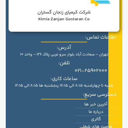
شرکت کیمیای زنجان گستران
Kimia Zanjan Gostaran Co
اطلاعات تماس:
آدرس:
تهران – سعادت آباد بلوار سرو غربی پلاک 126 – واحد 10
تلفن:
021-25902000
ساعات کاری:
شنبه تا چهارشنبه 8:15 الی 16:15 پنجشنبه ها 8:15 الی 12:15
دسترسی سریع:
آخرین خبر ها
درباره ما
گالری
فرصت های شغلی