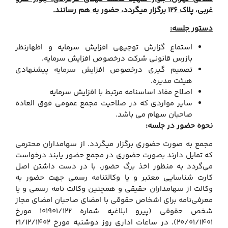
غربی، پلاک 126 برگزار می­گردد، حضور به هم رسانند.
دستور جلسه:
استماع گزارش توجيهي افزايش سرمايه و اظهارنظر
بازرس قانوني شرکت درخصوص افزايش سرمايه.
تصميم گيري درخصوص افزايش سرمايه پيشنهادي
هيئت مديره.
اصلاح مفاد اساسنامه مرتبط با افزايش سرمايه
سایر مواردی که در صلاحیت مجمع عمومی فوق العاده
صاحبان سهام می باشد.
نحوه حضور در جلسه:
مجمع به صورت حضوری برگزار می­گردد. از سهامداران محترمی
که تمایل دارند بصورت حضوری در مجمع حضور یابند درخواست
می‌گردد به منظور اخذ برگ حضور، با در دست داشتن اصل
کارت شناسایی معتبر و یا وکالتنامه رسمی جهت حضور به
وکالت از سهامداران حقیقی و همچنین وکالت نامه رسمی و یا
معرفی‌نامه برای اشخاص حقوقی با امضای صاحبان امضای مجاز
شخص حقوقی (پیرو ابلاغیه شماره 101901/122 مورخ
20/01/1401)، در ساعات اداری روز دوشنبه مورخ 21/12/1402